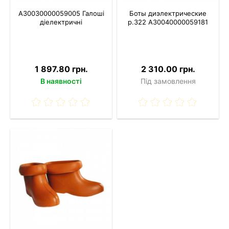
A30030000059005 Галоші
Боты диэлектрические
діелектричні
р.322 A30040000059181
1 897.80 грн.
2 310.00 грн.
В наявності
Під замовлення