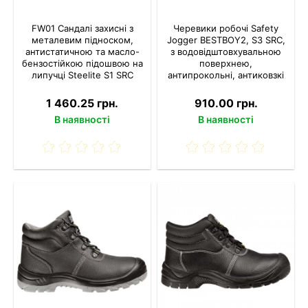
FW01 Сандалі захисні з
Черевики робочі Safety
металевим підноском,
Jogger BESTBOY2, S3 SRC,
антистатичною та масло-
з водовідштовхувальною
бензостійкою підошвою на
поверхнею,
липучці Steelite S1 SRC
антипрокольні, антиковзкі
1 460.25 грн.
910.00 грн.
В наявності
В наявності