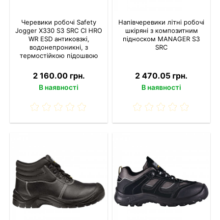
Черевики робочі Safety
Напівчеревики літні робочі
Jogger X330 S3 SRC CI HRO
шкіряні з композитним
WR ESD антиковзкі,
підноском MANAGER S3
водонепроникні, з
SRC
термостійкою підошвою
2 160.00 грн.
2 470.05 грн.
В наявності
В наявності