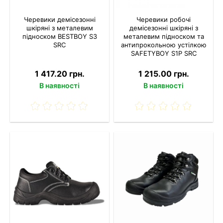
Черевики демісезонні
Черевики робочі
шкіряні з металевим
демісезонні шкіряні з
підноском BESTBOY S3
металевим підноском та
SRC
антипрокольною устілкою
SAFETYBOY S1P SRC
1 417.20 грн.
1 215.00 грн.
В наявності
В наявності