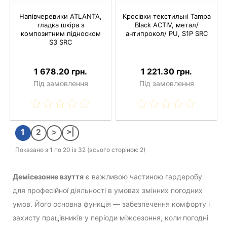
Напівчеревики ATLANTA,
Кросівки текстильні Tampa
гладка шкіра з
Black ACTIV, метал/
композитним підноском
антипрокол/ PU, S1P SRC
S3 SRC
1 678.20 грн.
1 221.30 грн.
Під замовлення
Під замовлення
1
2
>
>|
Показано з 1 по 20 із 32 (всього сторінок: 2)
Демісезонне взуття
є важливою частиною гардеробу
для професійної діяльності в умовах змінних погодних
умов. Його основна функція — забезпечення комфорту і
захисту працівників у періоди міжсезоння, коли погодні