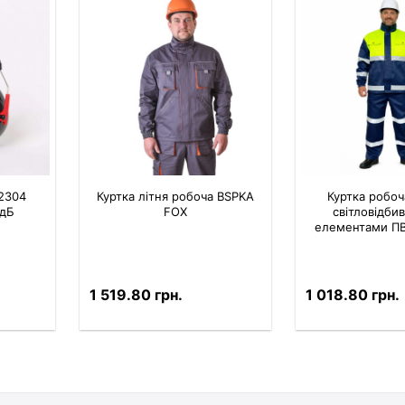
 2304
Куртка літня робоча BSPKA
Куртка робоча
 дБ
FOX
світловідб
елементами П
1 519.80 грн.
1 018.80 грн.