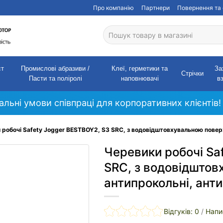
Про компанію
Партнери
Повернення та 
ст
Промислові абразиви /
Клеї, герметики та
За
Стрічки
Пасти та поліролі
наповнювачі
в
кальні умови співпраці для корпоративних клієнтів!
 робочі Safety Jogger BESTBOY2, S3 SRC, з водовідштовхувальною поверх
Черевики робочі Sa
SRC, з водовідшто
антипрокольні, анти
Відгуків: 0
/
Напи