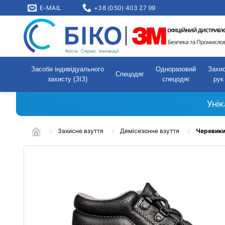
E-MAIL
+38 (050) 403 27 99
Засоби індивідуального
Одноразовий
Захи
Спецодяг
захисту (ЗІЗ)
спецодяг
рук
Уні
Захисне взуття
Демісезонне взуття
Черевики