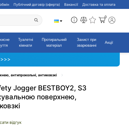
обмін
Публічний договір (оферта)
Вакансії
Доставка та оплата
0
хисне
Туалетні
Протиральний
Захист при
Акції
зуття
кімнати
матеріал
зварюванні
 >>>
нею, антипрокольні, антиковзкі
fety Jogger BESTBOY2, S3
вхувальною поверхнею,
ковзкі
сати відгук