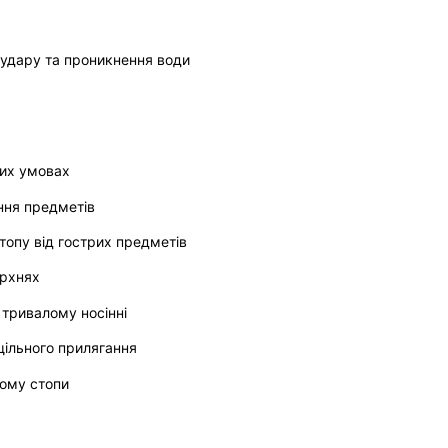
 удару та проникнення води
гих умовах
іння предметів
топу від гострих предметів
ерхнях
 тривалому носінні
щільного прилягання
йому стопи