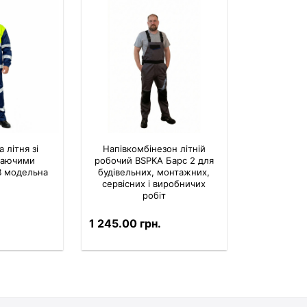
 літня зі
Напівкомбінезон літній
иваючими
робочий BSPKA Барс 2 для
В модельна
будівельних, монтажних,
сервісних і виробничих
робіт
1 245.00 грн.