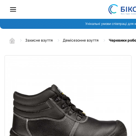
Унікальні умови співпраці для 
Захисне взуття
Демісезонне взуття
Черевики робо