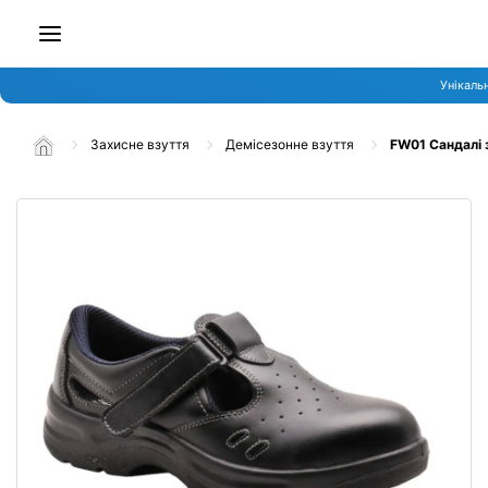
Унікальн
Захисне взуття
Демісезонне взуття
FW01 Сандалі 