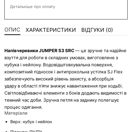
Детальніше про оплату
ОПИС
ХАРАКТЕРИСТИКИ
ВІДГУКИ (0)
Напівчеревики JUMPER S3 SRC 
— це зручне та надійне 
взуття для роботи в складних умовах, виготовлене з 
нубука і нейлону. Водовідштовхувальна поверхня, 
композитний підносок і антипрокольна устілка SJ Flex 
забезпечують високий рівень захисту, а абсорбція 
удару в області п’яти знижує навантаження при ходьбі. 
Світловідбиваючі елементи з боків додають видимості в 
темний час доби. Зручна петля на заднику полегшує 
процес одягання.
Матеріали
Верх: нубук і нейлон
Підошва: ПУ/ПУ