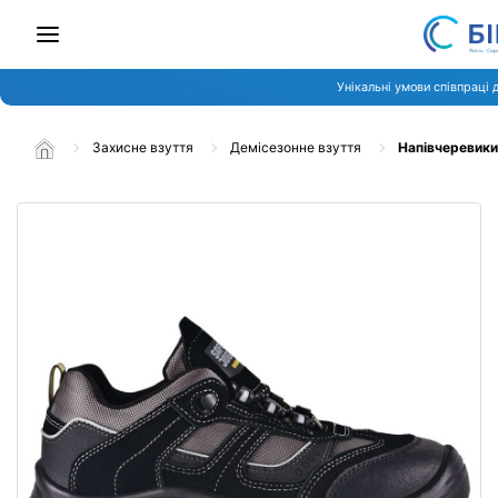
Унікальні умови співпраці 
Захисне взуття
Демісезонне взуття
Напівчеревики