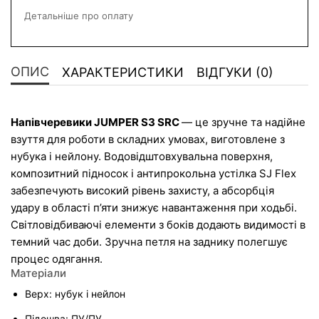
Детальніше про оплату
ОПИС
ХАРАКТЕРИСТИКИ
ВІДГУКИ (0)
Напівчеревики JUMPER S3 SRC 
— це зручне та надійне 
взуття для роботи в складних умовах, виготовлене з 
нубука і нейлону. Водовідштовхувальна поверхня, 
композитний підносок і антипрокольна устілка SJ Flex 
забезпечують високий рівень захисту, а абсорбція 
удару в області п’яти знижує навантаження при ходьбі. 
Світловідбиваючі елементи з боків додають видимості в 
темний час доби. Зручна петля на заднику полегшує 
процес одягання.
Матеріали
Верх: нубук і нейлон
Підошва: ПУ/ПУ