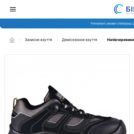
Унікальні умови співпраці 
Захисне взуття
Демісезонне взуття
Напівчеревики