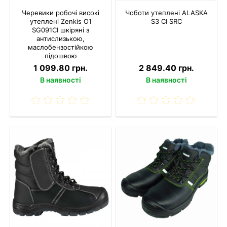
Черевики робочі високі
Чоботи утеплені ALASKA
утеплені Zenkis О1
S3 CI SRC
SG091СІ шкіряні з
антислизькою,
маслобензостійкою
підошвою
1 099.80 грн.
2 849.40 грн.
В наявності
В наявності