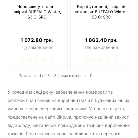
Черевики утеплені,
Берці утеплені, шкіряні/
шкіряні BUFFALO Winter,
композит BUFFALO Winter,
S3 CI SRC
S3 CI SRC
1 072.80 грн.
1 862.40 грн.
Під замовлення
Під замовлення
Показано з 1 по 8 із 8 (всього сторінок: 1)
У холодні місяці року, забезпечення комфорту та
безпеки працівників на виробництві чи в будь-яких інших
умовах є першочерговим завданням. Утеплене взуття,
представлене на сайті Biko.ua, пропонує надійний захист
від холоду, механічних пошкоджень та інших виробничих
ризиків. Розглянемо основні особливості та переваги