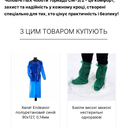
Чоловічі ПВХ чоботи Торнадо СМ-3/2 – це комфорт, 
захист та надійність у кожному кроці, створені 
спеціально для тих, хто цінує практичність і безпеку!
З ЦИМ ТОВАРОМ КУПУЮТЬ
Халат Endeavor
Бахіли високі захисні
поліуретановий синій
нестерильні
90х127, 0,14мм
одноразові