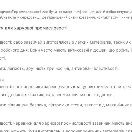
харчової промисловості
має бути не лише комфортним, але й забезпечувати 
ебувають у середовищі, де підвищений ризик ковзання, контакт з хімічними
тя для харчової промисловості
вості: сабо зазвичай виготовляють з легких матеріалів, таких я
 робочого дня. Вони часто мають антиковзні підошви, що робить 
ті.
и: легкість, зручність при носінні, антиковзні властивості.
ки
вості: напівчеревики забезпечують кращу підтримку стопи та час
ві підноски, які захищають від механічних пошкоджень.
ги: підвищена безпека, підтримка стопи, захист від механічних
вості: черевики для харчової промисловості зазвичай мають вис
акож можуть бути виготовлені з водонепроникних матеріалів для