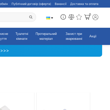
обмін
Публічний договір (оферта)
Вакансії
Доставка та оплата
0
хисне
Туалетні
Протиральний
Захист при
Акції
зуття
кімнати
матеріал
зварюванні
 >>>