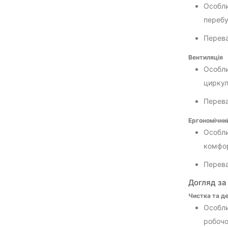
Особли
перебу
Перева
Вентиляція
Особли
циркул
Перева
Ергономічни
Особли
комфор
Перева
Догляд за
Чистка та де
Особли
робочо