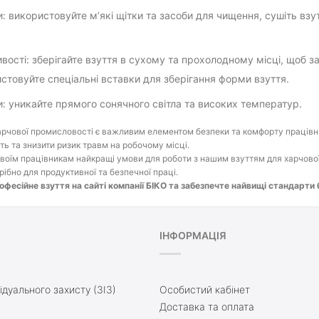
: використовуйте м’які щітки та засоби для чищення, сушіть вз
вості: зберігайте взуття в сухому та прохолодному місці, щоб за
стовуйте спеціальні вставки для зберігання форми взуття.
: уникайте прямого сонячного світла та високих температур.
арчової промисловості є важливим елементом безпеки та комфорту працівни
ть та знизити ризик травм на робочому місці.
воїм працівникам найкращі умови для роботи з нашим взуттям для харчової 
рібно для продуктивної та безпечної праці.
фесійне взуття на сайті компанії БІКО та забезпечте найвищі стандарти 
ІНФОРМАЦІЯ
ідуального захисту (ЗІЗ)
Особистий кабінет
Доставка та оплата