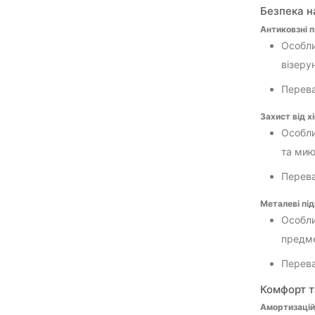
Безпека н
Антиковзні 
Особли
візеру
Перева
Захист від х
Особли
та мию
Переваг
Металеві пі
Особли
предме
Перева
Комфорт т
Амортизацій