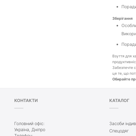
Поради
Зберігання
Особли
Викори
Поради
Взуття для х
продуктивніс
Забезпечте с
це те, що пот
Обирайте про
КОНТАКТИ
КАТАЛОГ
Головний офіс:
Засоби індив
Україна, Дніпро
Спецодяг
Телефон: