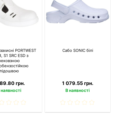
 захисні PORTWEST
Сабо SONIC білі
, S1 SRC ESD з
нековзною
обензостійкою
підошвою
189.80 грн.
1 079.55 грн.
 наявності
В наявності