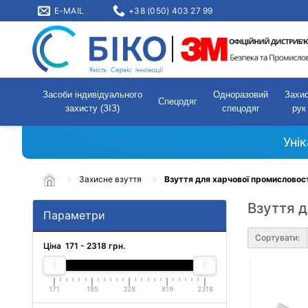
E-MAIL
+38 (050) 403 27 99
Засоби індивідуального
Одноразовий
Захи
Спецодяг
захисту (ЗІЗ)
спецодяг
рук
Уні
Захисне взуття
Взуття для харчової промисловос
Взуття д
Параметри
Сортувати:
Ціна
171
-
2318
грн.
171
185
328
819
2318