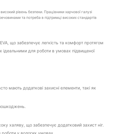
високий рівень безпеки. Працівники харчової галузі
 речовинами та потреба в підтримці високих стандартів
к EVA, що забезпечує легкість та комфорт протягом
їх ідеальними для роботи в умовах підвищеної
то мають додаткові захисні елементи, такі як
 пошкоджень.
оку халяву, що забезпечує додатковий захист ніг.
 роботи у вологих умовах.