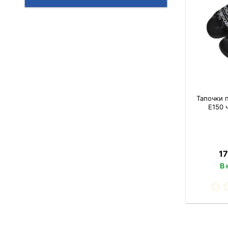
Тапочки 
E150 
17
В 