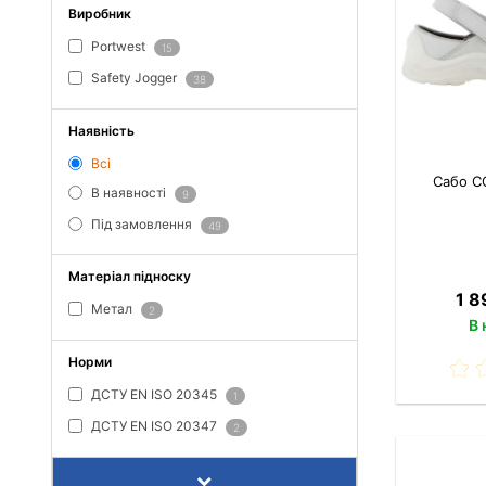
Виробник
Portwest
15
Safety Jogger
38
Наявність
Всі
Сабо C
В наявності
9
Під замовлення
49
Матеріал підноску
1 8
Метал
2
В 
Норми
ДСТУ EN ISO 20345
1
ДСТУ EN ISO 20347
2