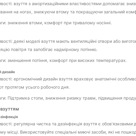
вості: взуття з амортизаційними властивостями допомагає знизи
вання на ногах, знижуючи втому та покращуючи загальний комф
ги: зниження втоми, комфорт при тривалому носінні.
вості: деякі моделі взуття мають вентиляційні отвори або вигот
яцію повітря та запобігає надмірному потінню.
ги: зменшення потіння, комфорт при високих температурах.
й дизайн
вості: ергономічний дизайн взуття враховує анатомічні особлив
т протягом усього робочого дня.
ги: Підтримка стопи, зниження ризику травм, підвищення проду
 взуттям
зінфекція
вості: регулярна чистка та дезінфекція взуття є обов’язковими д
му місці. Використовуйте спеціальні миючі засоби, які не пошк