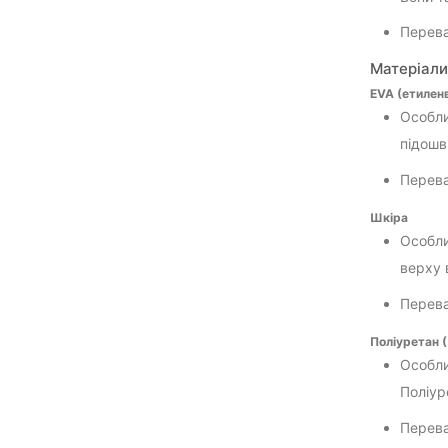
Перева
Матеріали 
EVA (етиленв
Особли
підошв
Перева
Шкіра
Особли
верху 
Перева
Поліуретан 
Особли
Поліур
Переваг