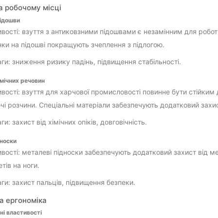
а робочому місці
підошви
вості: взуття з антиковзними підошвами є незамінним для робот
нки на підошві покращують зчеплення з підлогою.
ги: зниження ризику падінь, підвищення стабільності.
імічних речовин
вості: взуття для харчової промисловості повинне бути стійким д
чі розчини. Спеціальні матеріали забезпечують додатковий захи
и: захист від хімічних опіків, довговічність.
дноски
вості: металеві підноски забезпечують додатковий захист від м
тів на ноги.
ги: захист пальців, підвищення безпеки.
а ергономіка
ні властивості