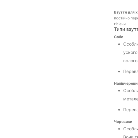
Взуття для 
постійно пер
гігієни.
Типи взут
Сабо
Особли
усього
вологос
Переваг
Напівчереви
Особли
метале
Перева
Черевики
Особли
Вони т