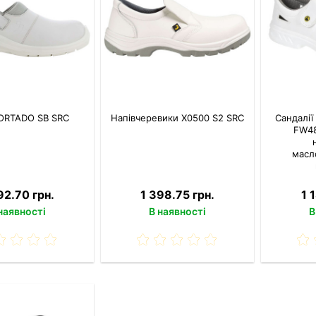
ORTADO SB SRC
Напівчеревики X0500 S2 SRC
Сандалії
FW48
масл
92.70 грн.
1 398.75 грн.
1 
наявності
В наявності
В