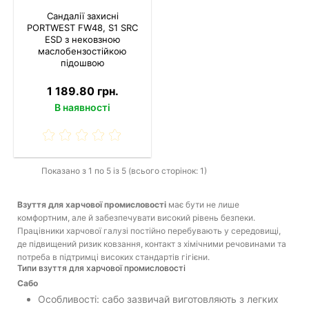
Сандалії захисні
PORTWEST FW48, S1 SRC
ESD з нековзною
маслобензостійкою
підошвою
1 189.80 грн.
В наявності
Показано з 1 по 5 із 5 (всього сторінок: 1)
Взуття для харчової промисловості
має бути не лише
комфортним, але й забезпечувати високий рівень безпеки.
Працівники харчової галузі постійно перебувають у середовищі,
де підвищений ризик ковзання, контакт з хімічними речовинами та
потреба в підтримці високих стандартів гігієни.
Типи взуття для харчової промисловості
Сабо
Особливості: сабо зазвичай виготовляють з легких