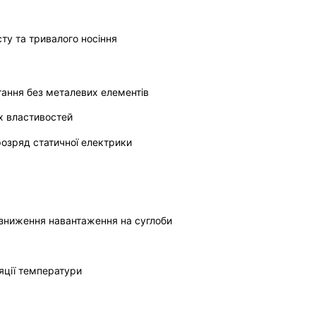
сту та тривалого носіння
тання без металевих елементів
х властивостей
розряд статичної електрики
 зниження навантаження на суглоби
яції температури