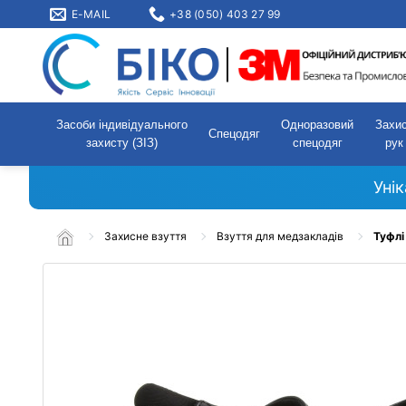
E-MAIL
+38 (050) 403 27 99
Засоби індивідуального
Одноразовий
Захи
Спецодяг
захисту (ЗІЗ)
спецодяг
рук
Уні
Захисне взуття
Взуття для медзакладів
Туфлі