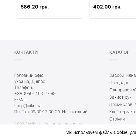
586.20 грн.
402.00 грн.
КОНТАКТИ
КАТАЛОГ
Головний офіс:
Засоби індив
Україна, Дніпро
Спецодяг
Телефон:
Одноразовий
+38 (050) 403 27 99
Захист рук
E-Mail:
Промислові а
shop@biko.ua
Пн-Птн 09:00-17:00 Сб-Нд: вихідний
Клеї, гермет
Стрічки
2026 @biko.ua Усі права захищені
Захисне взу
Мы используем файлы Cookie, дл
Туалетні кім
Ми онлайн, приєднуйтесь: