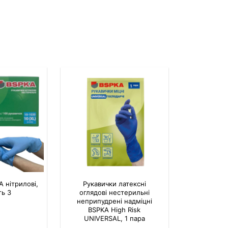
 нітрилові,
Рукавички латексні
ть 3
оглядові нестерильні
неприпудрені надміцні
BSPKA Hіgh Risk
UNIVERSAL, 1 пара