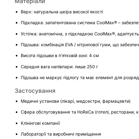
Матеріали
Верх: натуральна шкіра високої якості
Підкладка: запатентована система CoolMax® – забезпе
Устілка: анатомічна, з підкладкою CoolMax®, адаптуєт
Підошва: комбінація EVA / нітрилової гуми, що забезп
Висота підошви в п’ятковій зоні: 4 см
Середня вага напівпари: лише 250 г
Підошва не маркує підлогу та має елемент для розря
Застосування
Медичні установи (лікарі, медсестри, фармацевти)
Сфера обслуговування та HoReCa (готелі, ресторани, 
Клінінгові компанії
Лабораторії та виробничі приміщення