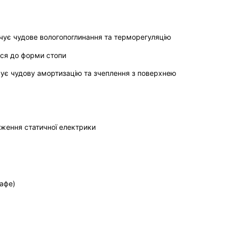
чує чудове вологопоглинання та терморегуляцію
ься до форми стопи
ечує чудову амортизацію та зчеплення з поверхнею
дження статичної електрики
кафе)