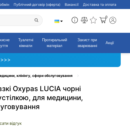
обмін
Публічний договір (оферта)
Вакансії
Доставка та оплата
0
хисне
Туалетні
Протиральний
Захист при
Акції
зуття
кімнати
матеріал
зварюванні
 >>>
медицини, клінінгу, сфери обслуговування
взкі Oxypas LUCIA чорні
устілкою, для медицини,
луговування
сати відгук