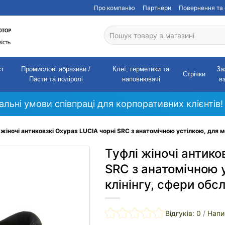
Про компанію
Партнери
Повернення та 
ст
Промислові абразиви /
Клеї, герметики та
За
Стрічки
Пасти та поліролі
наповнювачі
в
кальні умови співпраці для корпоративних клієнтів!
 жіночі антиковзкі Oxypas LUCIA чорні SRC з анатомічною устілкою, для 
Туфлі жіночі антико
SRC з анатомічною 
клінінгу, сфери обс
Відгуків: 0
/
Напи