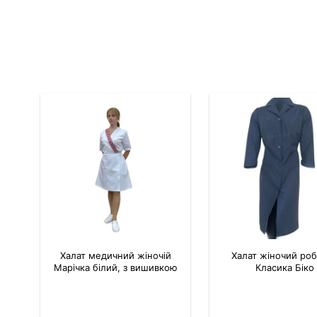
Халат медичний жіночій
Халат жіночий ро
Марічка білий, з вишивкою
Класика Біко