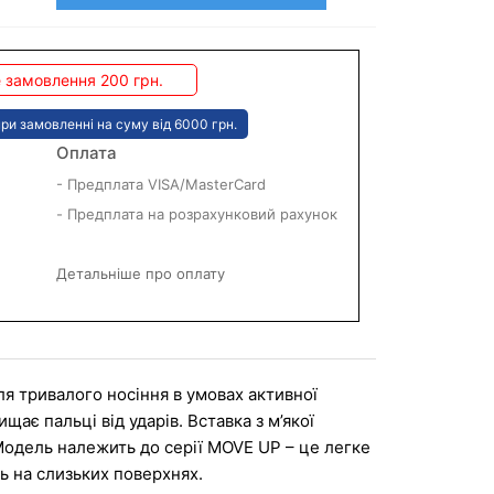
 замовлення 200 грн.
ри замовленні на суму від 6000 грн.
Оплата
- Предплата VISA/MasterCard
- Предплата на розрахунковий рахунок
Детальніше про оплату
я тривалого носіння в умовах активної 
ає пальці від ударів. Вставка з м’якої 
Модель належить до серії MOVE UP – це легке 
ь на слизьких поверхнях.