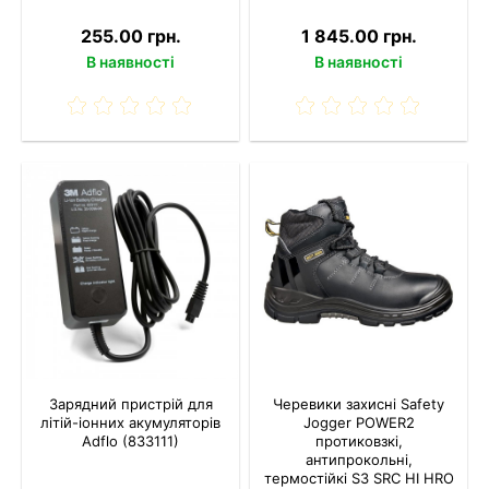
255.00 грн.
1 845.00 грн.
В наявності
В наявності
Зарядний пристрій для
Черевики захисні Safety
літій-іонних акумуляторів
Jogger POWER2
Adflo (833111)
протиковзкі,
антипрокольні,
термостійкі S3 SRC HI HRO