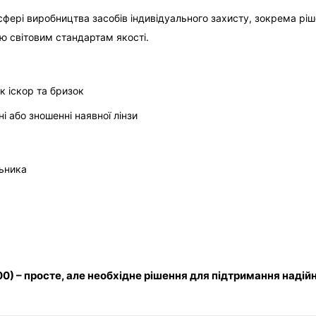
сфері виробництва засобів індивідуального захисту, зокрема рі
тю світовим стандартам якості.
к іскор та бризок
 або зношенні наявної лінзи
льника
) – просте, але необхідне рішення для підтримання надій