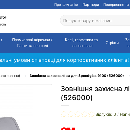
Про компанію
Партнери
Повернення та 
ст
Промислові абразиви /
Клеї, герметики та
За
Стрічки
Пасти та поліролі
наповнювачі
в
кальні умови співпраці для корпоративних клієнтів!
зварювання)
Зовнішня захисна лінза для Speedglas 9100 (526000)
Зовнішня захисна л
(526000)
Відгуків: 0
/
Напи