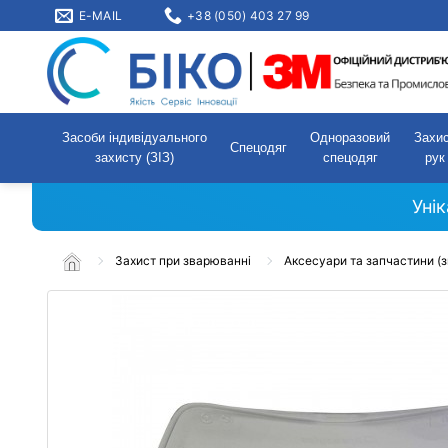
E-MAIL
+38 (050) 403 27 99
Засоби індивідуального
Одноразовий
Захи
Спецодяг
захисту (ЗІЗ)
спецодяг
рук
Уні
Захист при зварюванні
Аксесуари та запчастини (