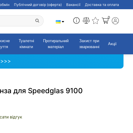
обмін
Публічний договір (оферта)
Вакансії
Доставка та оплата
0
хисне
Туалетні
Протиральний
Захист при
Акції
зуття
кімнати
матеріал
зварюванні
 >>>
інза для Speedglas 9100
сати відгук