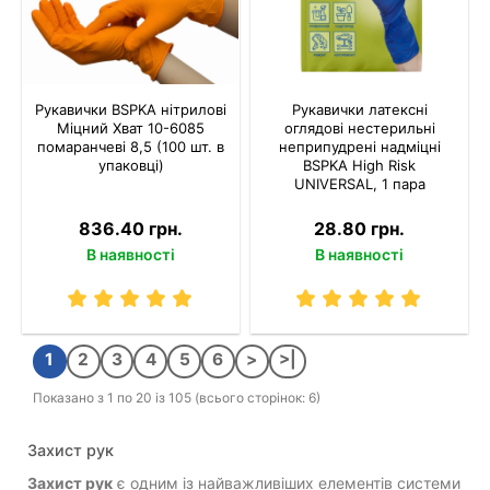
Рукавички BSPKA нітрилові
Рукавички латексні
Міцний Хват 10-6085
оглядові нестерильні
помаранчеві 8,5 (100 шт. в
неприпудрені надміцні
упаковці)
BSPKA Hіgh Risk
UNIVERSAL, 1 пара
836.40 грн.
28.80 грн.
В наявності
В наявності
1
2
3
4
5
6
>
>|
Показано з 1 по 20 із 105 (всього сторінок: 6)
Захист рук
Захист рук
є одним із найважливіших елементів системи