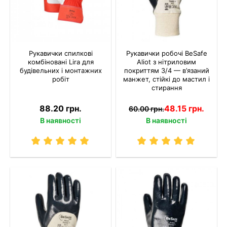
Рукавички спилкові
Рукавички робочі BeSafe
комбіновані Lira для
Aliot з нітриловим
будівельних і монтажних
покриттям 3/4 — в’язаний
робіт
манжет, стійкі до мастил і
стирання
88.20 грн.
48.15 грн.
60.00 грн.
В наявності
В наявності