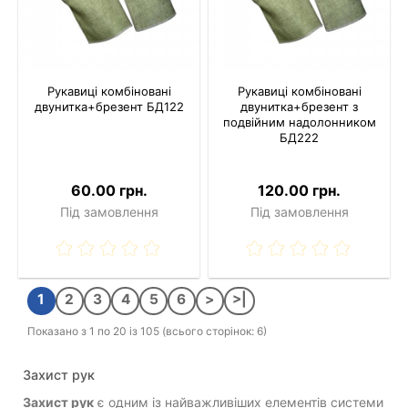
Рукавиці комбіновані
Рукавиці комбіновані
двунитка+брезент БД122
двунитка+брезент з
подвійним надолонником
БД222
60.00 грн.
120.00 грн.
Під замовлення
Під замовлення
1
2
3
4
5
6
>
>|
Показано з 1 по 20 із 105 (всього сторінок: 6)
Захист рук
Захист рук
є одним із найважливіших елементів системи