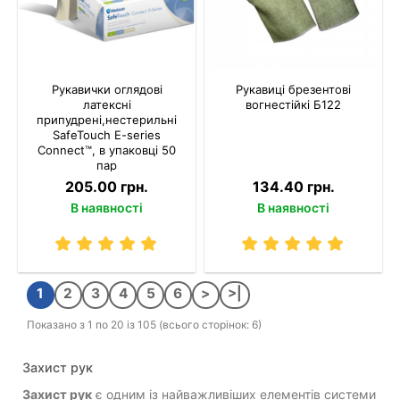
Рукавички оглядові
Рукавиці брезентові
латексні
вогнестійкі Б122
припудрені,нестерильні
SafeTouch E-series
Connect™, в упаковці 50
пар
205.00 грн.
134.40 грн.
В наявності
В наявності
1
2
3
4
5
6
>
>|
Показано з 1 по 20 із 105 (всього сторінок: 6)
Захист рук
Захист рук
є одним із найважливіших елементів системи