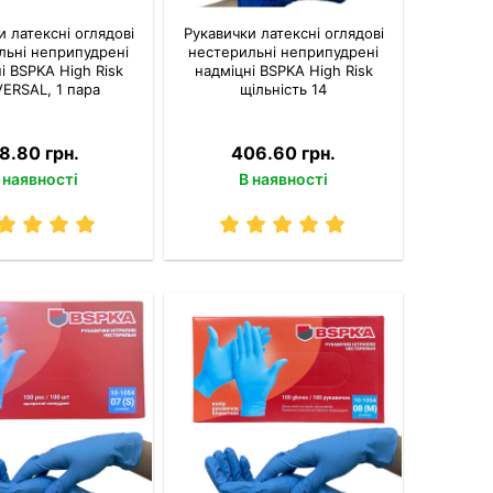
и латексні оглядові
Рукавички латексні оглядові
льні неприпудрені
нестерильні неприпудрені
і BSPKA Hіgh Risk
надміцні BSPKA Hіgh Risk
ERSAL, 1 пара
щільність 14
8.80 грн.
406.60 грн.
 наявності
В наявності