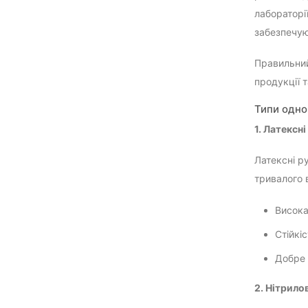
лабораторі
забезпечуюч
Правильний
продукції 
Типи одно
1. Латексн
Латексні р
тривалого 
Висока
Стійкіс
Добре 
2. Нітрило