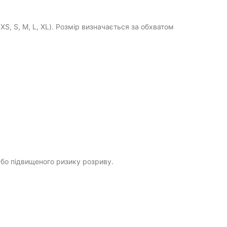
XS, S, M, L, XL). Розмір визначається за обхватом
або підвищеного ризику розриву.