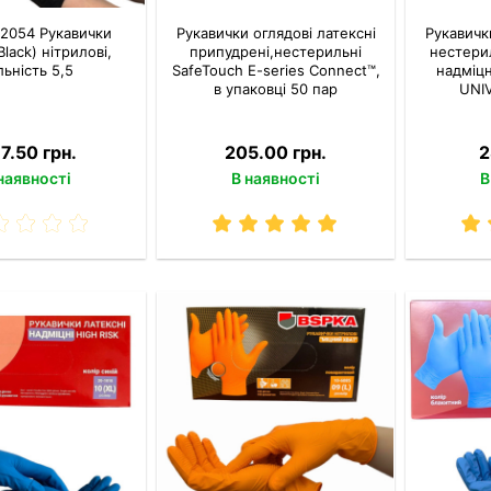
-2054 Рукавички
Рукавички оглядові латексні
Рукавичк
lack) нітрилові,
припудрені,нестерильні
нестери
льність 5,5
SafeTouch E-series Connect™,
надміцн
в упаковці 50 пар
UNIV
7.50 грн.
205.00 грн.
2
наявності
В наявності
В