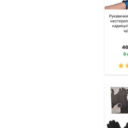
Рукавички
нестерил
надміцні
щі
46
В 