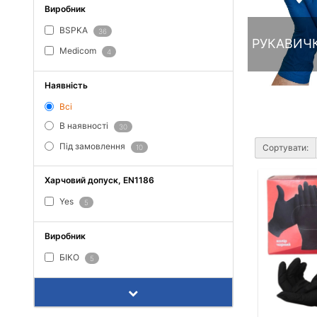
Виробник
BSPKA
36
РУКАВИЧК
Medicom
4
Наявність
Всі
В наявності
30
Під замовлення
Сортувати:
10
Харчовий допуск, EN1186
Yes
5
Виробник
БІКО
5