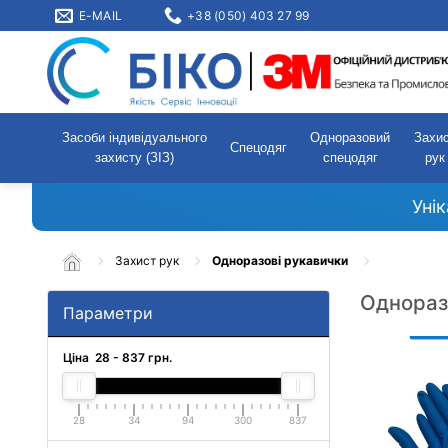
E-MAIL
+38 (050) 403 27 99
Засоби індивідуального
Одноразовий
Захи
Спецодяг
захисту (ЗІЗ)
спецодяг
рук
Уні
Захист рук
Одноразові рукавички
Однораз
Параметри
Ціна
28
-
837
грн.
28
34
94
300
837