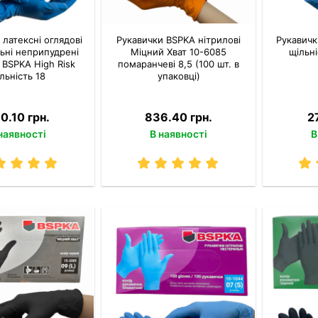
 латексні оглядові
Рукавички BSPKA нітрилові
Рукавичк
ьні неприпудрені
Міцний Хват 10-6085
щільні
 BSPKA Hіgh Risk
помаранчеві 8,5 (100 шт. в
льність 18
упаковці)
0.10 грн.
836.40 грн.
2
наявності
В наявності
В