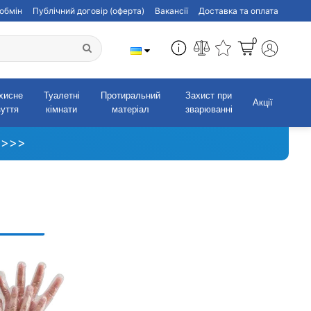
обмін
Публічний договір (оферта)
Вакансії
Доставка та оплата
0
хисне
Туалетні
Протиральний
Захист при
Акції
зуття
кімнати
матеріал
зварюванні
 >>>