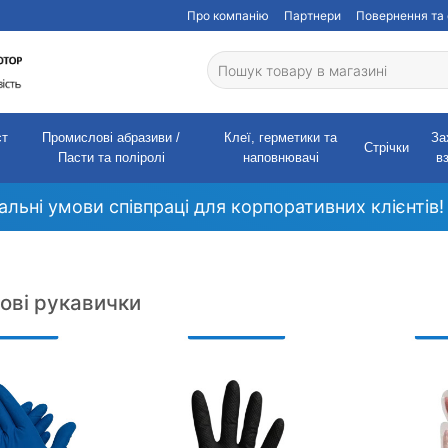
Про компанію
Партнери
Повернення та 
ст
Промислові абразиви /
Клеї, герметики та
За
Стрічки
Пасти та поліролі
наповнювачі
в
кальні умови співпраці для корпоративних клієнтів!
ові рукавички