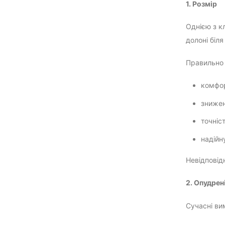
1. Розмір
Однією з кл
долоні біл
Правильно 
комфор
зниже
точніс
надійн
Невідповід
2. Опудрен
Сучасні ви