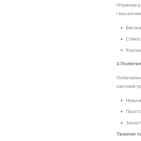
Нітрилові р
і механічн
Висока
Стійкі
Хороша
3.Поліетил
Поліетилен
харчовій п
Низька
Просто
Захист
Технічні т