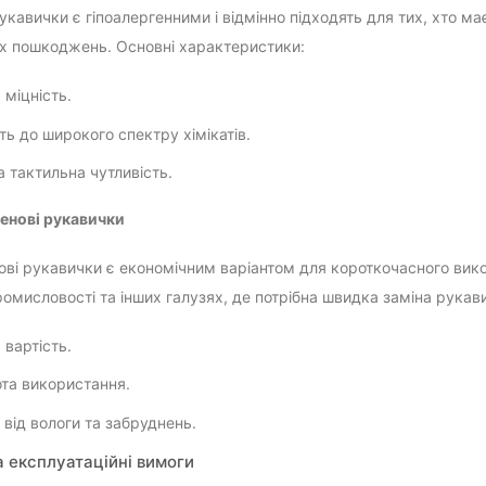
укавички є гіпоалергенними і відмінно підходять для тих, хто має
их пошкоджень. Основні характеристики:
 міцність.
сть до широкого спектру хімікатів.
 тактильна чутливість.
енові рукавички
ові рукавички є економічним варіантом для короткочасного вик
ромисловості та інших галузях, де потрібна швидка заміна рукав
 вартість.
та використання.
 від вологи та забруднень.
а експлуатаційні вимоги