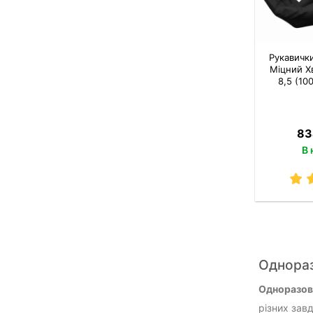
Рукавичк
Міцний Х
8,5 (100
83
В 
Однораз
Одноразов
різних зав