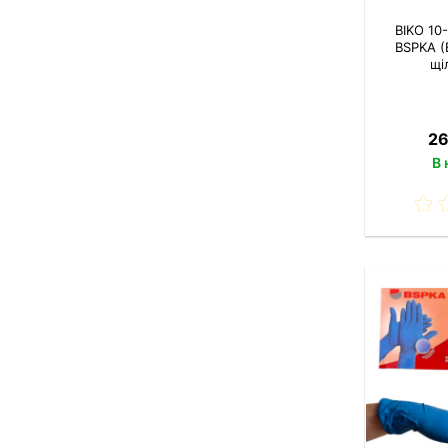
BIKO 10
BSPKA (B
щі
26
В 