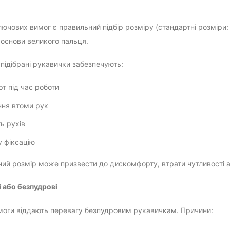
ючових вимог є правильний підбір розміру (стандартні розміри: 
я основи великого пальця.
підібрані рукавички забезпечують:
т під час роботи
ння втоми рук
ть рухів
у фіксацію
ний розмір може призвести до дискомфорту, втрати чутливості 
і або безпудрові
моги віддають перевагу безпудровим рукавичкам. Причини: