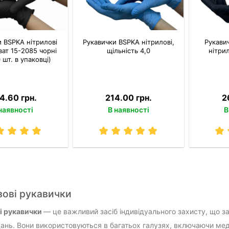
и BSPKA нітрилові
Рукавички BSPKA нітрилові,
Рукавич
ват 15-2085 чорні
щільність 4,0
нітрил
 шт. в упаковці)
4.60 грн.
214.00 грн.
2
наявності
В наявності
В
ові рукавички
і рукавички
— це важливий засіб індивідуального захисту, що за
дань. Вони використовуються в багатьох галузях, включаючи ме