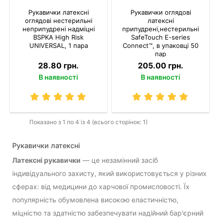
Рукавички латексні
Рукавички оглядові
оглядові нестерильні
латексні
неприпудрені надміцні
припудрені,нестерильні
BSPKA Hіgh Risk
SafeTouch E-series
UNIVERSAL, 1 пара
Connect™, в упаковці 50
пар
28.80 грн.
205.00 грн.
В наявності
В наявності
Показано з 1 по 4 із 4 (всього сторінок: 1)
Рукавички латексні
Латексні рукавички
— це незамінний засіб
індивідуального захисту, який використовується у різних
сферах: від медицини до харчової промисловості. Їх
популярність обумовлена високою еластичністю,
міцністю та здатністю забезпечувати надійний бар'єрний