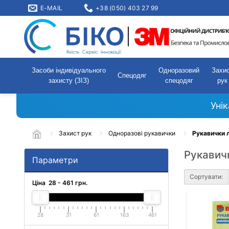
E-MAIL
+38 (050) 403 27 99
Засоби індивідуального
Одноразовий
Захи
Спецодяг
захисту (ЗІЗ)
спецодяг
рук
Уні
Захист рук
Одноразові рукавички
Рукавички 
Рукавичк
Параметри
Сортувати:
Ціна
28
-
461
грн.
28
31
61
163
461