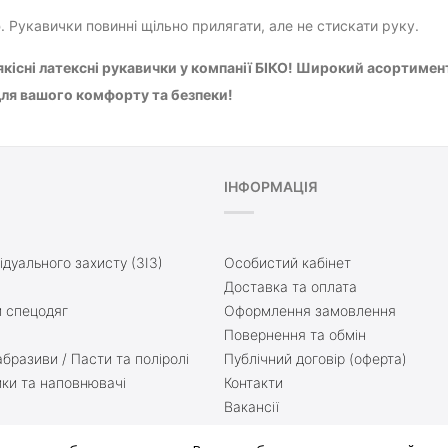
р
. Рукавички повинні щільно прилягати, але не стискати руку.
кісні латексні рукавички у компанії БІКО! Широкий асортимент,
ля вашого комфорту та безпеки!
ІНФОРМАЦІЯ
ідуального захисту (ЗІЗ)
Особистий кабінет
Доставка та оплата
 спецодяг
Оформлення замовлення
Повернення та обмін
бразиви / Пасти та поліролі
Публічний договір (оферта)
ики та наповнювачі
Контакти
Вакансії
ття
Доставка та оплата