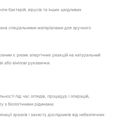
ти бактерій, вірусів та інших шкідливих
ена спеціальними матеріалами для зручного
реним є ризик алергічних реакцій на натуральний
і або вінілові рукавички.
ності під час оглядів, процедур і операцій,
ту з біологічними рідинами.
ації зразків і захисту дослідників від небезпечних