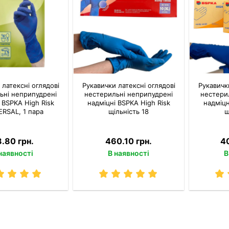
 латексні оглядові
Рукавички латексні оглядові
Рукавичк
ьні неприпудрені
нестерильні неприпудрені
нестери
 BSPKA Hіgh Risk
надміцні BSPKA Hіgh Risk
надміцн
ERSAL, 1 пара
щільність 18
щ
8.80 грн.
460.10 грн.
4
наявності
В наявності
В