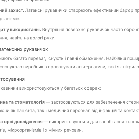
ний захист.
Латексні рукавички створюють ефективний бар’єр про
рганізмів.
т у використанні.
Внутрішня поверхня рукавичок часто обробл
ня, навіть на вологі руки.
латексних рукавичок
мають багато переваг, існують і певні обмеження. Найбільш поши
спонукало виробників пропонувати альтернативи, такі як нітрилов
стосування
укавички використовуються у багатьох сферах:
ина та стоматологія
— застосовуються для забезпечення стериль
ючи як пацієнта, так і медичний персонал від інфекцій та контак
аторні дослідження
— використовуються для запобігання контамін
тів, мікроорганізмів і хімічних речовин.