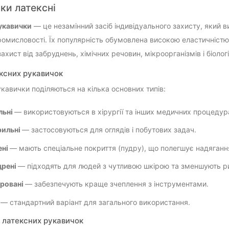
ки латексні
укавички
— це незамінний засіб індивідуального захисту, який 
ромисловості. Їх популярність обумовлена високою еластичністю,
ахист від забруднень, хімічних речовин, мікроорганізмів і біолог
ксних рукавичок
укавички поділяються на кілька основних типів:
льні
— використовуються в хірургії та інших медичних процедур
рильні
— застосовуються для оглядів і побутових задач.
ені
— мають спеціальне покриття (пудру), що полегшує надяганн
дрені
— підходять для людей з чутливою шкірою та зменшують ри
ровані
— забезпечують краще зчеплення з інструментами.
— стандартний варіант для загального використання.
 латексних рукавичок