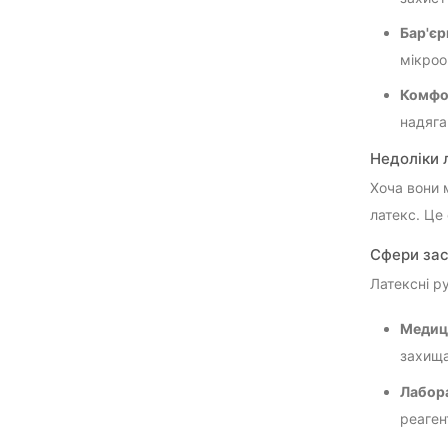
Бар'єр
мікроо
Комфор
надяган
Недоліки 
Хоча вони 
латекс. Це 
Сфери за
Латексні р
Медиц
захища
Лабор
реаген