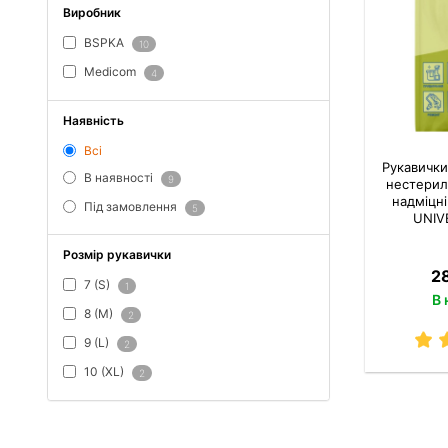
Виробник
BSPKA
10
Medicom
4
Наявність
Всі
Рукавички
В наявності
9
нестерил
надміцні
Під замовлення
5
UNIV
Розмір рукавички
2
7 (S)
1
В 
8 (M)
2
9 (L)
2
10 (XL)
2