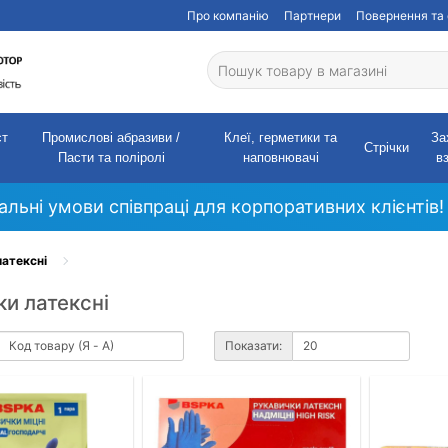
Про компанію
Партнери
Повернення та 
ст
Промислові абразиви /
Клеї, герметики та
За
Стрічки
Пасти та поліролі
наповнювачі
в
кальні умови співпраці для корпоративних клієнтів!
латексні
и латексні
Показати: