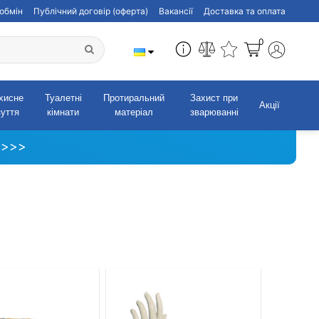
обмін
Публічний договір (оферта)
Вакансії
Доставка та оплата
0
хисне
Туалетні
Протиральний
Захист при
Акції
зуття
кімнати
матеріал
зварюванні
 >>>