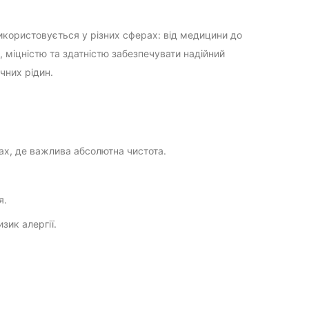
використовується у різних сферах: від медицини до
 міцністю та здатністю забезпечувати надійний
ічних рідин.
ах, де важлива абсолютна чистота.
я.
зик алергії.