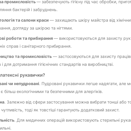
ва промисловість
— забезпечують гігієну під час обробки, приго
ляння бактерій і забруднень.
ологія та салони краси
— захищають шкіру майстра від хімічних
ання, догляду за шкірою та нігтями.
ві роботи та прибирання
— використовуються для захисту рук в
іх справ і санітарного прибирання.
ицтво та промисловість
— застосовуються для захисту працівни
в і для дотримання гігієнічних стандартів на виробництві.
 латексні рукавички?
ані чи непудровані
. Пудровані рукавички легше надягати, але 
 є більш екологічними та безпечними для алергіків.
на
. Залежно від сфери застосування можна вибрати тонші або то
 чутливість, тоді як товстіші гарантують додатковий захист.
ьність
. Для медичних операцій використовують стерильні рукави
ильні.