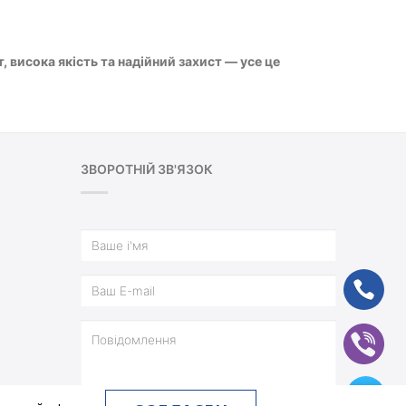
 висока якість та надійний захист — усе це
ЗВОРОТНІЙ ЗВ'ЯЗОК
ph
vb
tg