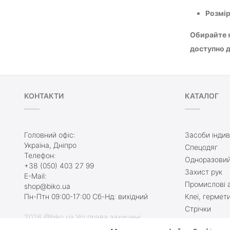
Розмі
Обирайте я
доступно д
КОНТАКТИ
КАТАЛОГ
Головний офіс:
Засоби індив
Україна, Дніпро
Спецодяг
Телефон:
Одноразовий
+38 (050) 403 27 99
Захист рук
E-Mail:
Промислові а
shop@biko.ua
Пн-Птн 09:00-17:00 Сб-Нд: вихідний
Клеї, гермет
Стрічки
2026 @biko.ua Усі права захищені
Захисне взу