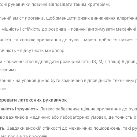
ксні рукавички повинні відповідати таким критеріям:
льний вміст протеїнів, щоб зменшити ризик виникнення алергічни
 міцність і стійкість до розривів - повинні витримувати механічні
чність та хороше прилягання до руки - мають добре тягнутися т
ичність - відсутність мікропор
и - повинні чітко відповідати розмірній сітці (S, M, L тощо).Відп
словим)
ання - на упаковці має бути зазначено відповідність технічним 
ання.
ереваги латексних рукавичок
чність і зручність.
Латекс забезпечує щільне прилягання до руки
во важливо в медичних або лабораторних умовах, де точність р
ть
. Завдяки високій стійкості до механічних пошкоджень, такі
від порізів та проколів.