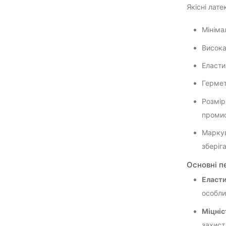
Якісні лате
Мініма
Висока
Еласти
Гермет
Розмір
проми
Маркув
зберіг
Основні п
Еласти
особли
Міцніс
захист 