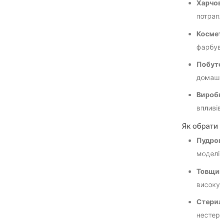
Харчо
потрап
Космет
фарбув
Побуто
домашн
Виробн
впливі
Як обрати
Пудров
моделі
Товщи
високу
Стерил
нестер