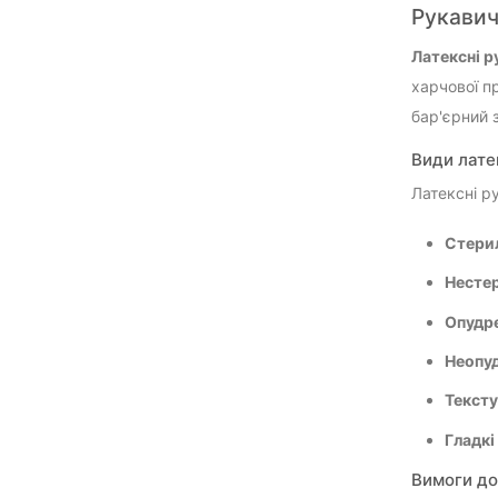
Рукавич
Латексні р
харчової п
бар'єрний з
Види лате
Латексні р
Стери
Несте
Опудр
Неопу
Тексту
Гладкі
Вимоги до