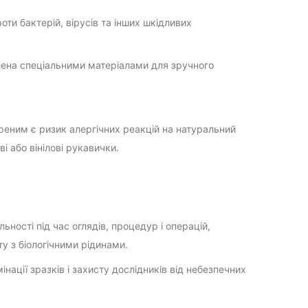
ти бактерій, вірусів та інших шкідливих
ена спеціальними матеріалами для зручного
реним є ризик алергічних реакцій на натуральний
і або вінілові рукавички.
ності під час оглядів, процедур і операцій,
ту з біологічними рідинами.
ації зразків і захисту дослідників від небезпечних