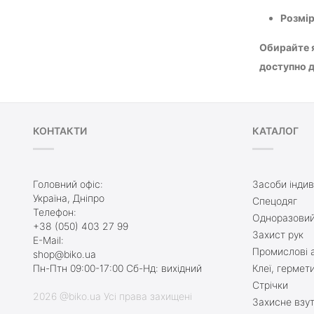
Розмі
Обирайте я
доступно д
КОНТАКТИ
КАТАЛОГ
Головний офіс:
Засоби індив
Україна, Дніпро
Спецодяг
Телефон:
Одноразовий
+38 (050) 403 27 99
Захист рук
E-Mail:
Промислові а
shop@biko.ua
Пн-Птн 09:00-17:00 Сб-Нд: вихідний
Клеї, гермет
Стрічки
2026 @biko.ua Усі права захищені
Захисне взу