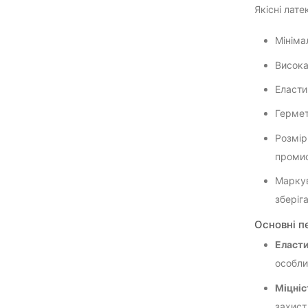
Якісні лате
Мініма
Висока
Еласти
Гермет
Розмір
проми
Маркув
зберіг
Основні п
Еласти
особли
Міцніс
захист 