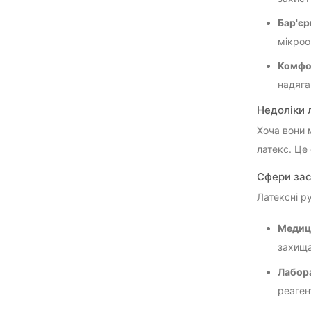
Бар'єр
мікроо
Комфор
надяган
Недоліки 
Хоча вони 
латекс. Це 
Сфери за
Латексні р
Медиц
захища
Лабор
реаген