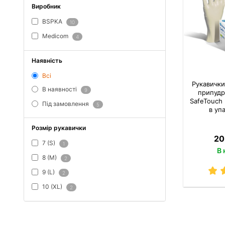
Виробник
BSPKA
10
Medicom
4
Наявність
Всі
Рукавички
В наявності
9
припудр
SafeTouch 
Під замовлення
5
в уп
Розмір рукавички
20
7 (S)
1
В 
8 (M)
2
9 (L)
2
10 (XL)
2