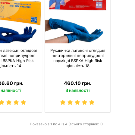
и латексні оглядові
Рукавички латексні оглядові
льні неприпудрені
нестерильні неприпудрені
і BSPKA Hіgh Risk
надміцні BSPKA Hіgh Risk
ільність 14
щільність 18
06.60 грн.
460.10 грн.
 наявності
В наявності
Показано з 1 по 4 із 4 (всього сторінок: 1)