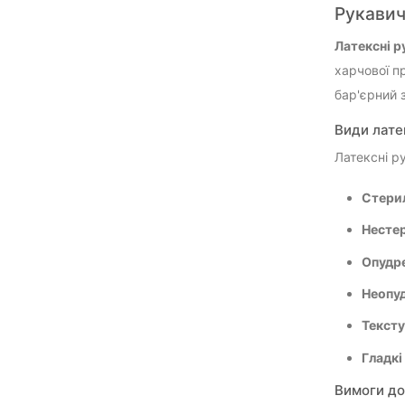
Рукавич
Латексні р
харчової п
бар'єрний з
Види лате
Латексні р
Стери
Несте
Опудр
Неопу
Тексту
Гладкі
Вимоги до