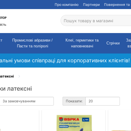
Про компанію
Партнери
Повернення та 
ст
Промислові абразиви /
Клеї, герметики та
За
Стрічки
Пасти та поліролі
наповнювачі
в
кальні умови співпраці для корпоративних клієнтів!
латексні
и латексні
Показати: