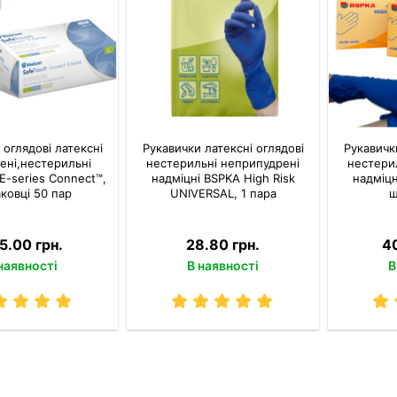
 оглядові латексні
Рукавички латексні оглядові
Рукавичк
ені,нестерильні
нестерильні неприпудрені
нестери
E-series Connect™,
надміцні BSPKA Hіgh Risk
надміцн
аковці 50 пар
UNIVERSAL, 1 пара
щ
5.00 грн.
28.80 грн.
4
наявності
В наявності
В