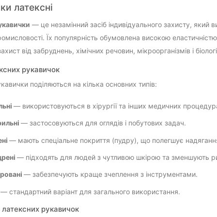
ки латексні
укавички
— це незамінний засіб індивідуального захисту, який 
ромисловості. Їх популярність обумовлена високою еластичністю,
ахист від забруднень, хімічних речовин, мікроорганізмів і біолог
ксних рукавичок
укавички поділяються на кілька основних типів:
льні
— використовуються в хірургії та інших медичних процедур
рильні
— застосовуються для оглядів і побутових задач.
ені
— мають спеціальне покриття (пудру), що полегшує надяганн
дрені
— підходять для людей з чутливою шкірою та зменшують ри
ровані
— забезпечують краще зчеплення з інструментами.
— стандартний варіант для загального використання.
 латексних рукавичок