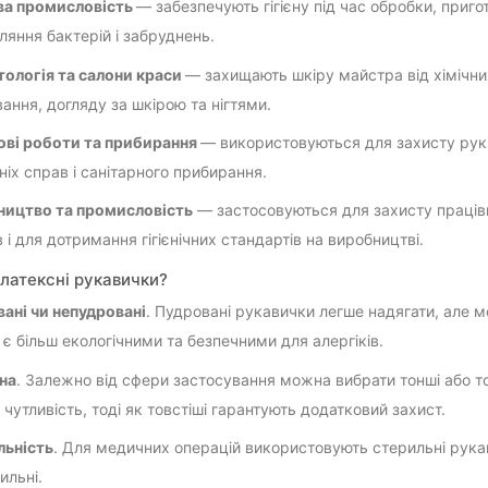
ва промисловість
— забезпечують гігієну під час обробки, приго
ляння бактерій і забруднень.
ологія та салони краси
— захищають шкіру майстра від хімічних
ання, догляду за шкірою та нігтями.
ві роботи та прибирання
— використовуються для захисту рук в
іх справ і санітарного прибирання.
ицтво та промисловість
— застосовуються для захисту працівни
в і для дотримання гігієнічних стандартів на виробництві.
 латексні рукавички?
ані чи непудровані
. Пудровані рукавички легше надягати, але 
 є більш екологічними та безпечними для алергіків.
на
. Залежно від сфери застосування можна вибрати тонші або то
 чутливість, тоді як товстіші гарантують додатковий захист.
ьність
. Для медичних операцій використовують стерильні рукави
ильні.