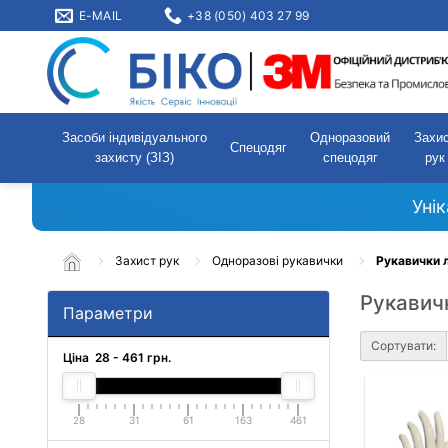
E-MAIL
+38 (050) 403 27 99
Засоби індивідуального
Одноразовий
Захи
Спецодяг
захисту (ЗІЗ)
спецодяг
рук
Уні
Захист рук
Одноразові рукавички
Рукавички 
Рукавичк
Параметри
Сортувати:
Ціна
28
-
461
грн.
28
31
61
163
461