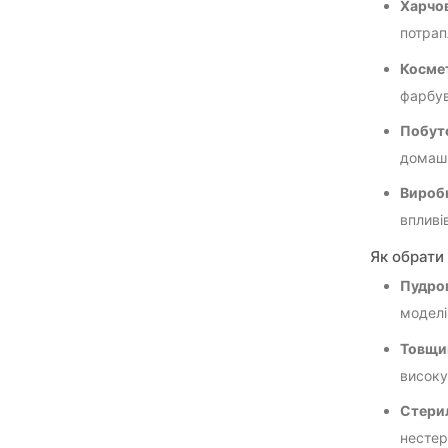
Харчо
потрап
Космет
фарбув
Побуто
домашн
Виробн
впливі
Як обрати
Пудров
моделі
Товщи
високу
Стерил
нестер