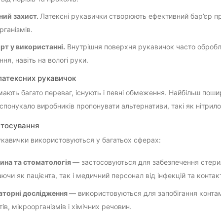
ний захист.
Латексні рукавички створюють ефективний бар’єр про
рганізмів.
т у використанні.
Внутрішня поверхня рукавичок часто обробл
ня, навіть на вологі руки.
латексних рукавичок
мають багато переваг, існують і певні обмеження. Найбільш поши
спонукало виробників пропонувати альтернативи, такі як нітрилов
стосування
укавички використовуються у багатьох сферах:
ина та стоматологія
— застосовуються для забезпечення стериль
ючи як пацієнта, так і медичний персонал від інфекцій та контак
аторні дослідження
— використовуються для запобігання контамін
тів, мікроорганізмів і хімічних речовин.