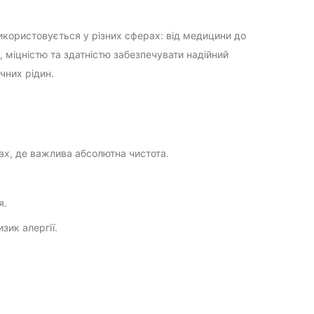
використовується у різних сферах: від медицини до
 міцністю та здатністю забезпечувати надійний
ічних рідин.
ах, де важлива абсолютна чистота.
я.
зик алергії.