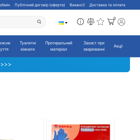
обмін
Публічний договір (оферта)
Вакансії
Доставка та оплата
0
хисне
Туалетні
Протиральний
Захист при
Акції
зуття
кімнати
матеріал
зварюванні
 >>>