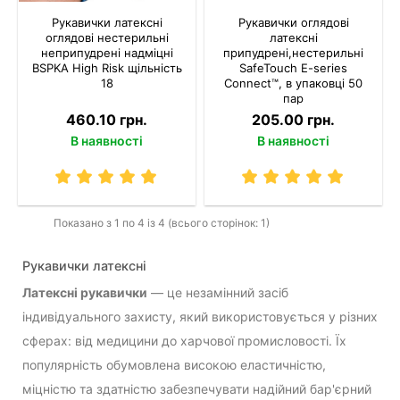
Рукавички латексні
Рукавички оглядові
оглядові нестерильні
латексні
неприпудрені надміцні
припудрені,нестерильні
BSPKA Hіgh Risk щільність
SafeTouch E-series
18
Connect™, в упаковці 50
пар
460.10 грн.
205.00 грн.
В наявності
В наявності
Показано з 1 по 4 із 4 (всього сторінок: 1)
Рукавички латексні
Латексні рукавички
— це незамінний засіб
індивідуального захисту, який використовується у різних
сферах: від медицини до харчової промисловості. Їх
популярність обумовлена високою еластичністю,
міцністю та здатністю забезпечувати надійний бар'єрний