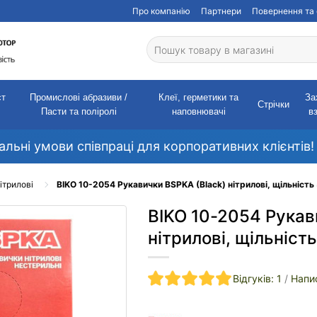
Про компанію
Партнери
Повернення та 
ст
Промислові абразиви /
Клеї, герметики та
За
Стрічки
Пасти та поліролі
наповнювачі
в
кальні умови співпраці для корпоративних клієнтів!
ітрилові
BIKO 10-2054 Рукавички BSPKA (Black) нітрилові, щільність 
BIKO 10-2054 Рукав
нітрилові, щільність
Відгуків: 1
/
Напис