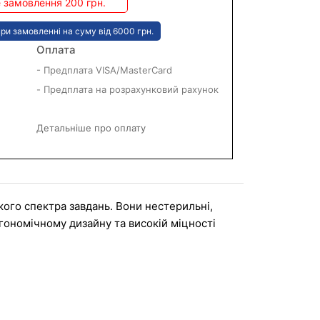
 замовлення 200 грн.
ри замовленні на суму від 6000 грн.
Оплата
- Предплата VISA/MasterCard
- Предплата на розрахунковий рахунок
Детальніше про оплату
кого спектра завдань. Вони нестерильні, 
ргономічному дизайну та високій міцності 