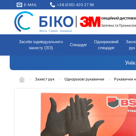
E-MAIL
+38 (050) 403 27 99
Засоби індивідуального
Одноразовий
Захи
Спецодяг
захисту (ЗІЗ)
спецодяг
рук
Уні
Захист рук
Одноразові рукавички
Рукавички н