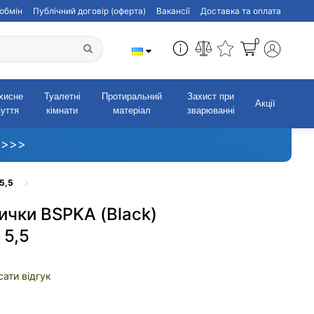
обмін
Публічний договір (оферта)
Вакансії
Доставка та оплата
0
хисне
Туалетні
Протиральний
Захист при
Акції
зуття
кімнати
матеріал
зварюванні
 >>>
5,5
ички BSPKA (Black)
 5,5
ати відгук