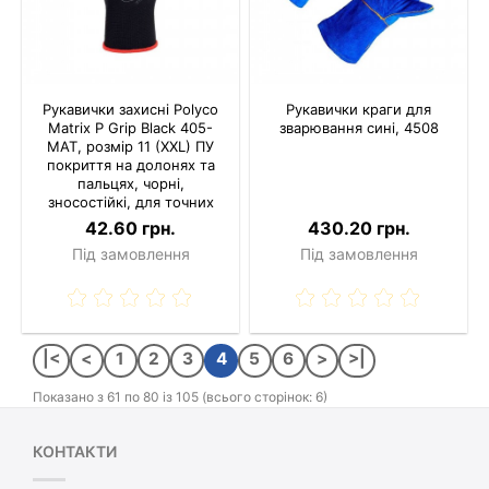
Рукавички захисні Polyco
Рукавички краги для
Matrix P Grip Black 405-
зварювання сині, 4508
MAT, розмір 11 (XXL) ПУ
покриття на долонях та
пальцях, чорні,
зносостійкі, для точних
робіт
42.60 грн.
430.20 грн.
Під замовлення
Під замовлення
|<
<
1
2
3
4
5
6
>
>|
Показано з 61 по 80 із 105 (всього сторінок: 6)
КОНТАКТИ