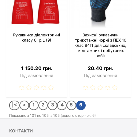
Рукавички діелектричні
Захисні рукавички
класу 0, р.L (9)
трикотажні чорні з ПВХ 10
клас 8411 для складських,
монтажних і побутових
робіт
1 150.20 грн.
20.40 грн.
Під замовлення
Під замовлення
|<
<
1
2
3
4
5
6
Показано з 101 по 105 із 105 (всього сторінок: 6)
КОНТАКТИ