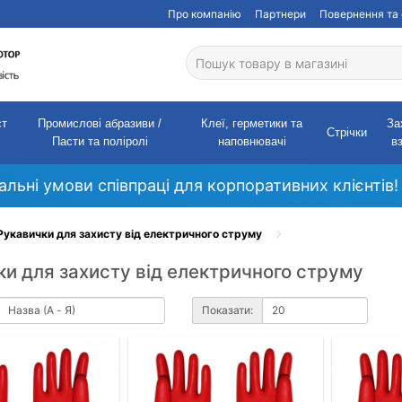
Про компанію
Партнери
Повернення та 
ст
Промислові абразиви /
Клеї, герметики та
За
Стрічки
Пасти та поліролі
наповнювачі
в
кальні умови співпраці для корпоративних клієнтів!
Рукавички для захисту від електричного струму
и для захисту від електричного струму
Показати: