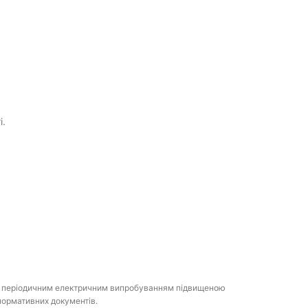
і.
;
им періодичним електричним випробуванням підвищеною
нормативних документів.