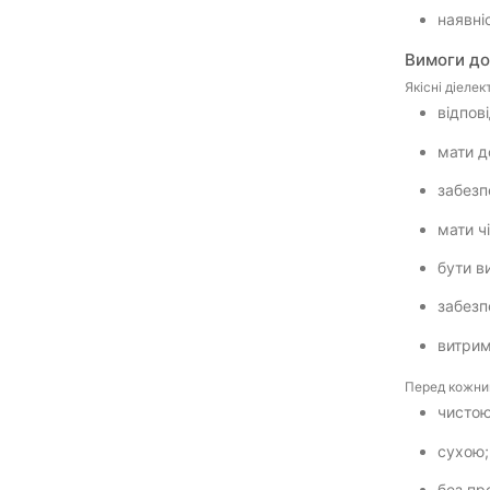
наявні
Вимоги до
Якісні діеле
відпов
мати 
забезп
мати ч
бути в
забезп
витрим
Перед кожним
чисто
сухою
без пр