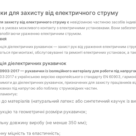
ки для захисту від електричного струму
я захисту від електричного струму є
невід'ємною частиною засобів індиві
 в умовах можливого контакту з електричними установками. Вони забезпе
запобігаючи ураженню електричним струмом.
ння
ція діелектричних рукавичок — захист рук від ураження електричним стру
ться при монтажі, обслуговуванні та ремонті електричних установок, а так
ція діелектричних рукавичок
0903:2017 — рукавички із ізоляційного матеріалу для роботи під напруг
3:2017 є українською версією європейського стандарту EN 60903, гармон
имоги до діелектричних рукавичок, призначених для захисту працівників в
овках під напругою або поблизу струмовідних частин.
ламентує:
 до матеріалів (натуральний латекс або синтетичний каучук із 
укцію та геометричні розміри рукавичок;
льну довжину виробу (не менше 350 мм);
чну міцність та еластичність;