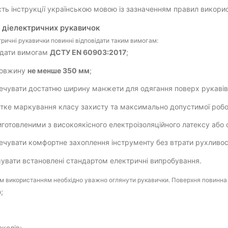
сть інструкції українською мовою із зазначенням правил викори
 діелектричних рукавичок
ктричні рукавички повинні відповідати таким вимогам:
ідати вимогам
ДСТУ EN 60903:2017
;
довжину
не менше 350 мм
;
ечувати достатню ширину манжети для одягання поверх рукавів
ітке маркування класу захисту та максимально допустимої робо
иготовленими з високоякісного електроізоляційного латексу або
ечувати комфортне захоплення інструменту без втрати рухливос
увати встановлені стандартом електричні випробування.
 використанням необхідно уважно оглянути рукавички. Поверхня повинна 
ю;
;
околів;