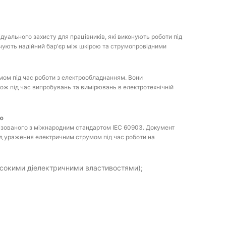
дуального захисту для працівників, які виконують роботи під
чують надійний бар'єр між шкірою та струмопровідними
мом під час роботи з електрообладнанням. Вони
ож під час випробувань та вимірювань в електротехнічній
ою
ізованого з міжнародним стандартом IEC 60903. Документ
ід ураження електричним струмом під час роботи на
високими діелектричними властивостями);