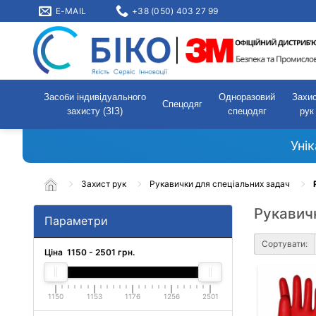
E-MAIL
+38 (050) 403 27 99
Засоби індивідуального
Одноразовий
Захи
Спецодяг
захисту (ЗІЗ)
спецодяг
рук
Уні
Захист рук
Рукавички для спеціальних задач
Рукавичк
Параметри
Сортувати:
Ціна
1150
-
2501
грн.
1150
1153
1176
1256
2501