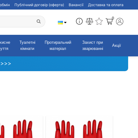
обмін
Публічний договір (оферта)
Вакансії
Доставка та оплата
0
хисне
Туалетні
Протиральний
Захист при
Акції
зуття
кімнати
матеріал
зварюванні
 >>>