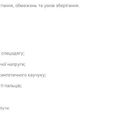
стання, обмежень та умов зберігання.
 спецодягу;
чої напруги;
 синтетичного каучуку;
ті пальців;
бути: