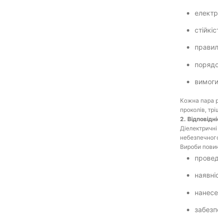
електр
стійкі
правил
порядо
вимоги
Кожна пара р
проколів, трі
2. Відповідн
Діелектричні
небезпечног
Вироби повин
провед
наявні
нанесе
забезп