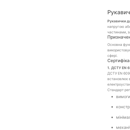
Рукавич
Рукавички дл
напругою або
частинами, 
Призначе
Основна функ
використовую
сфері.
Сертифіка
1. ДСТУ EN 6
ДСТУ EN 6090
встановлює в
електроустан
Стандарт рег
вимоги
констр
мініма
механі