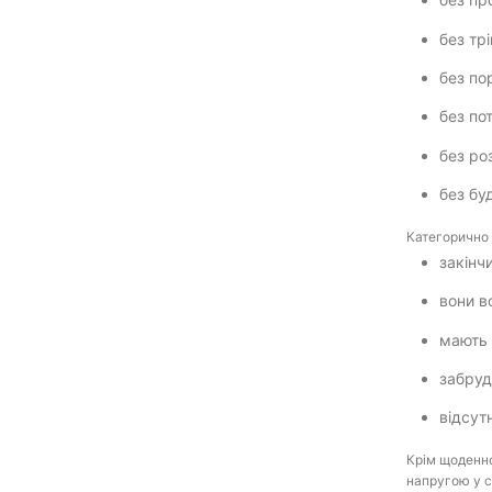
без тр
без пор
без по
без ро
без бу
Категорично 
закінч
вони в
мають 
забруд
відсут
Крім щоденно
напругою у с