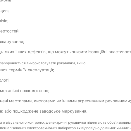
іщин;
ізів;
тертостей;
зшарування;
дь-яких інших дефектів, що можуть знизити ізоляційні властивост
забороняється використовувати рукавички, якщо:
ився термін їх експлуатації;
ологі;
механічні пошкодження;
нені мастилами, кислотами чи іншими агресивними речовинами
нє або пошкоджене заводське маркування.
го візуального контролю, діелектричні рукавички підлягають обов'язков
пеціалізованих електротехнічних лабораторіях відповідно до вимог чинних 