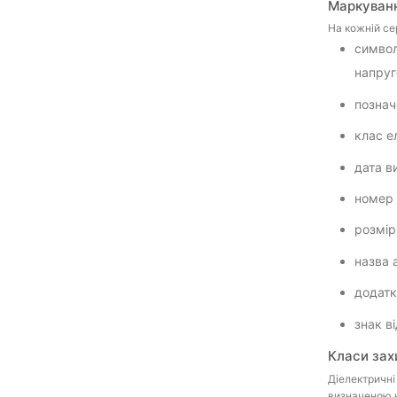
Маркуванн
На кожній се
символ
напру
познач
клас ел
дата в
номер 
розмір
назва 
додатко
знак в
Класи зах
Діелектричні
визначеною н