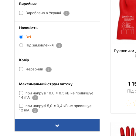
Виробник
Вироблено в Україні
6
Наявність
Всі
Під замовлення
6
Рукавички 
Колір
Червоний
6
1 1
Максимальний струм витоку
Під
при напрузі 10,0 ± 0,5 кВ не привищує
14 mA
3
при напрузі 5,0 ± 0,4 кВ не привищує
12 mA
3