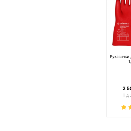
Рукавички 
1
2 5
Під