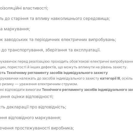
оізоляційні властивості;
сть до старіння та впливу навколишнього середовища;
а маркування;
к заводських та періодичних електричних випробувань;
 до транспортування, зберігання та експлуатації.
укавичок перед реалізацією проходить обов'язкові електричні випробуванн
щин, пористості й інших дефектів, що можуть вплинути на рівень захисту.
ість Технічному регламенту засобів індивідуального захисту
 рукавички належать до засобів індивідуального захисту
категорії III
, оскіл
о ризику — ураження електричним струмом.
ні відповідати вимогам
Технічного регламенту засобів індивідуального за
ення оцінки відповідності;
сть декларації про відповідність;
ння відповідного маркування;
ечення простежуваності виробника;