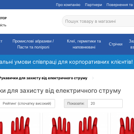
Про компанію
Партнери
Повернення та 
ст
Промислові абразиви /
Клеї, герметики та
За
Стрічки
Пасти та поліролі
наповнювачі
в
кальні умови співпраці для корпоративних клієнтів!
Рукавички для захисту від електричного струму
и для захисту від електричного струму
Показати: