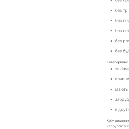
без тр
без пор
без по
без ро
без бу
Категорично 
закінч
вони в
мають 
забруд
відсут
Крім щоденно
напругою у с