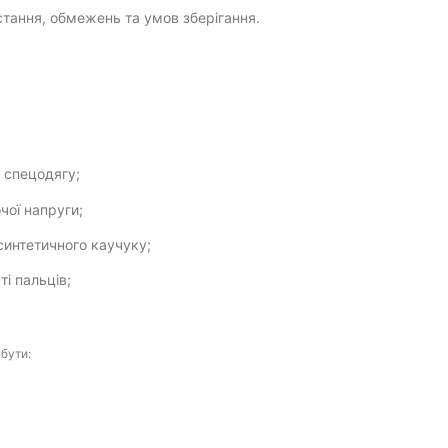
стання, обмежень та умов зберігання.
 спецодягу;
чої напруги;
 синтетичного каучуку;
ті пальців;
бути: