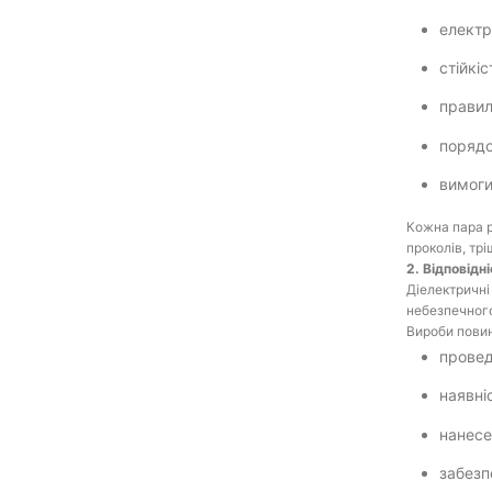
електр
стійкі
правил
порядо
вимоги
Кожна пара р
проколів, трі
2. Відповідн
Діелектричні
небезпечног
Вироби повин
провед
наявні
нанесе
забезп