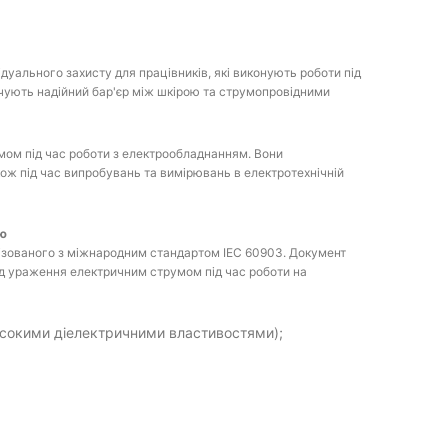
дуального захисту для працівників, які виконують роботи під
чують надійний бар'єр між шкірою та струмопровідними
мом під час роботи з електрообладнанням. Вони
ож під час випробувань та вимірювань в електротехнічній
ою
ізованого з міжнародним стандартом IEC 60903. Документ
ід ураження електричним струмом під час роботи на
високими діелектричними властивостями);