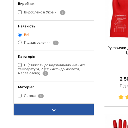
Виробник
Вироблено в Україні
6
Наявність
Всі
Під замовлення
6
Рукавички 
1
Категорія
C (стійкість до надзвичайно низьких
температур), R (стійкість до кислоти,
масла,озону)
6
2 5
Під
Матеріал
Латекс
6