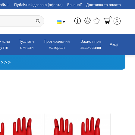
обмін
Публічний договір (оферта)
Вакансії
Доставка та оплата
0
хисне
Туалетні
Протиральний
Захист при
Акції
зуття
кімнати
матеріал
зварюванні
 >>>