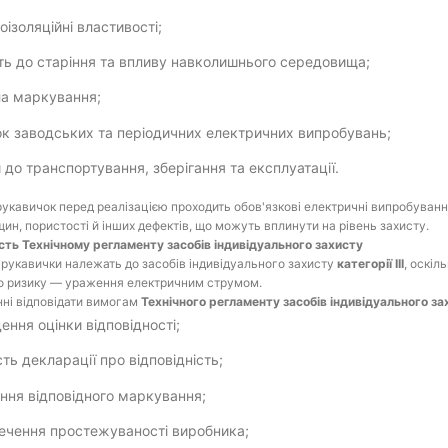
оізоляційні властивості;
сть до старіння та впливу навколишнього середовища;
а маркування;
к заводських та періодичних електричних випробувань;
 до транспортування, зберігання та експлуатації.
укавичок перед реалізацією проходить обов'язкові електричні випробуванн
щин, пористості й інших дефектів, що можуть вплинути на рівень захисту.
ість Технічному регламенту засобів індивідуального захисту
 рукавички належать до засобів індивідуального захисту
категорії III
, оскіл
о ризику — ураження електричним струмом.
ні відповідати вимогам
Технічного регламенту засобів індивідуального за
ення оцінки відповідності;
сть декларації про відповідність;
ння відповідного маркування;
ечення простежуваності виробника;