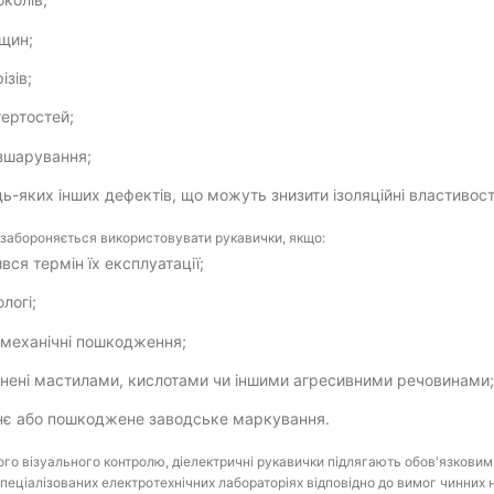
іщин;
ізів;
тертостей;
зшарування;
дь-яких інших дефектів, що можуть знизити ізоляційні властивост
забороняється використовувати рукавички, якщо:
ився термін їх експлуатації;
ологі;
механічні пошкодження;
нені мастилами, кислотами чи іншими агресивними речовинами
нє або пошкоджене заводське маркування.
го візуального контролю, діелектричні рукавички підлягають обов'язков
пеціалізованих електротехнічних лабораторіях відповідно до вимог чинних 