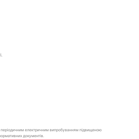
і.
;
им періодичним електричним випробуванням підвищеною
нормативних документів.