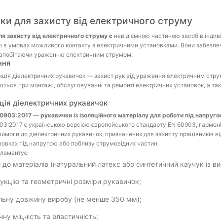
ки для захисту від електричного струму
я захисту від електричного струму є
невід'ємною частиною засобів індиві
 в умовах можливого контакту з електричними установками. Вони забезпе
запобігаючи ураженню електричним струмом.
ння
ція діелектричних рукавичок — захист рук від ураження електричним стру
ться при монтажі, обслуговуванні та ремонті електричних установок, а так
ція діелектричних рукавичок
0903:2017 — рукавички із ізоляційного матеріалу для роботи під напруг
3:2017 є українською версією європейського стандарту EN 60903, гармон
имоги до діелектричних рукавичок, призначених для захисту працівників в
овках під напругою або поблизу струмовідних частин.
ламентує:
 до матеріалів (натуральний латекс або синтетичний каучук із 
укцію та геометричні розміри рукавичок;
льну довжину виробу (не менше 350 мм);
чну міцність та еластичність;