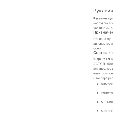
Рукавич
Рукавички дл
напругою або
частинами, 
Призначе
Основна функ
використовую
сфері.
Сертифіка
1. ДСТУ EN 6
ДСТУ EN 6090
встановлює в
електроустан
Стандарт рег
вимоги
констр
мініма
механі