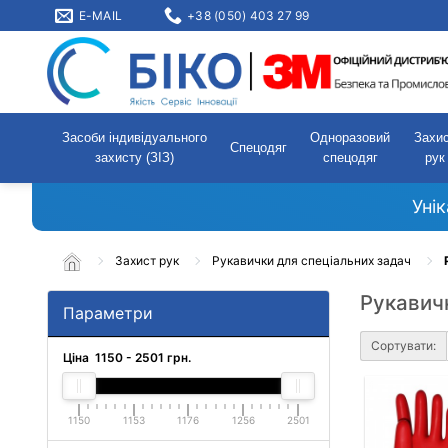
E-MAIL
+38 (050) 403 27 99
Засоби індивідуального
Одноразовий
Захи
Спецодяг
захисту (ЗІЗ)
спецодяг
рук
Уні
Захист рук
Рукавички для спеціальних задач
Рукавичк
Параметри
Сортувати:
Ціна
1150
-
2501
грн.
1150
1153
1176
1256
2501