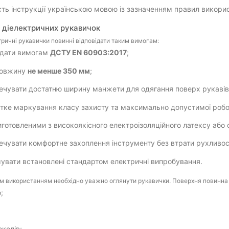
сть інструкції українською мовою із зазначенням правил викори
 діелектричних рукавичок
ктричні рукавички повинні відповідати таким вимогам:
ідати вимогам
ДСТУ EN 60903:2017
;
довжину
не менше 350 мм
;
ечувати достатню ширину манжети для одягання поверх рукавів
ітке маркування класу захисту та максимально допустимої робо
иготовленими з високоякісного електроізоляційного латексу або
ечувати комфортне захоплення інструменту без втрати рухливос
увати встановлені стандартом електричні випробування.
 використанням необхідно уважно оглянути рукавички. Поверхня повинна 
ю;
;
околів;