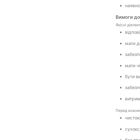
наявні
Вимоги до
Якісні діеле
відпов
мати 
забезп
мати ч
бути в
забезп
витрим
Перед кожним
чисто
сухою
без пр