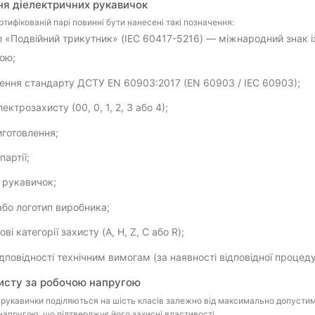
я діелектричних рукавичок
ртифікованій парі повинні бути нанесені такі позначення:
 «Подвійний трикутник» (IEC 60417-5216) — міжнародний знак із
гою;
ення стандарту ДСТУ EN 60903:2017 (EN 60903 / IEC 60903);
ектрозахисту (00, 0, 1, 2, 3 або 4);
иготовлення;
партії;
 рукавичок;
або логотип виробника;
ві категорії захисту (A, H, Z, C або R);
ідповідності технічним вимогам (за наявності відповідної процеду
исту за робочою напругою
 рукавички поділяються на шість класів залежно від максимально допустим
апругою, що підтверджує його захисні властивості.