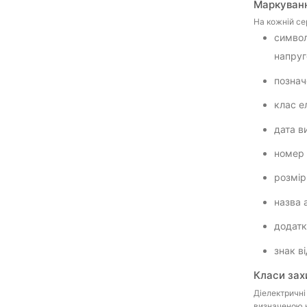
Маркуванн
На кожній се
символ
напру
познач
клас ел
дата в
номер 
розмір
назва 
додатко
знак в
Класи зах
Діелектричні
визначеною н