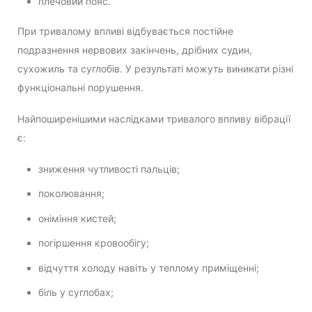
плечовий пояс.
При тривалому впливі відбувається постійне
подразнення нервових закінчень, дрібних судин,
сухожиль та суглобів. У результаті можуть виникати різні
функціональні порушення.
Найпоширенішими наслідками тривалого впливу вібрації
є:
зниження чутливості пальців;
поколювання;
оніміння кистей;
погіршення кровообігу;
відчуття холоду навіть у теплому приміщенні;
біль у суглобах;