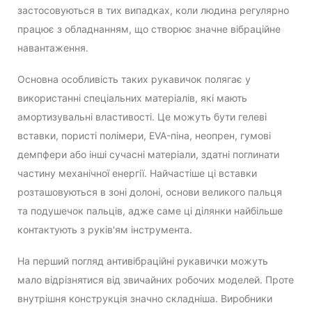
застосовуються в тих випадках, коли людина регулярно
працює з обладнанням, що створює значне вібраційне
навантаження.
Основна особливість таких рукавичок полягає у
використанні спеціальних матеріалів, які мають
амортизувальні властивості. Це можуть бути гелеві
вставки, пористі полімери, EVA-піна, неопрен, гумові
демпфери або інші сучасні матеріали, здатні поглинати
частину механічної енергії. Найчастіше ці вставки
розташовуються в зоні долоні, основи великого пальця
та подушечок пальців, адже саме ці ділянки найбільше
контактують з руків'ям інструмента.
На перший погляд антивібраційні рукавички можуть
мало відрізнятися від звичайних робочих моделей. Проте
внутрішня конструкція значно складніша. Виробники