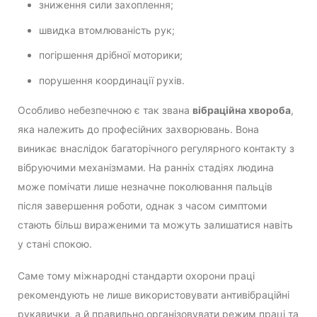
зниження сили захоплення;
швидка втомлюваність рук;
погіршення дрібної моторики;
порушення координації рухів.
Особливо небезпечною є так звана
вібраційна хвороба
,
яка належить до професійних захворювань. Вона
виникає внаслідок багаторічного регулярного контакту з
вібруючими механізмами. На ранніх стадіях людина
може помічати лише незначне поколювання пальців
після завершення роботи, однак з часом симптоми
стають більш вираженими та можуть залишатися навіть
у стані спокою.
Саме тому міжнародні стандарти охорони праці
рекомендують не лише використовувати антивібраційні
рукавички, а й правильно організовувати режим праці та