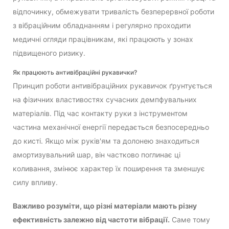
відпочинку, обмежувати тривалість безперервної роботи
з вібраційним обладнанням і регулярно проходити
медичні огляди працівникам, які працюють у зонах
підвищеного ризику.
Як працюють антивібраційні рукавички?
Принцип роботи антивібраційних рукавичок ґрунтується
на фізичних властивостях сучасних демпфувальних
матеріалів. Під час контакту руки з інструментом
частина механічної енергії передається безпосередньо
до кисті. Якщо між руків'ям та долонею знаходиться
амортизувальний шар, він частково поглинає ці
коливання, змінює характер їх поширення та зменшує
силу впливу.
Важливо розуміти, що різні матеріали мають різну
ефективність залежно від частоти вібрації.
Саме тому