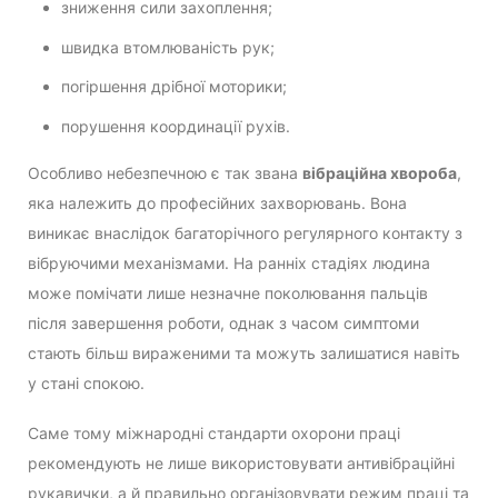
зниження сили захоплення;
швидка втомлюваність рук;
погіршення дрібної моторики;
порушення координації рухів.
Особливо небезпечною є так звана
вібраційна хвороба
,
яка належить до професійних захворювань. Вона
виникає внаслідок багаторічного регулярного контакту з
вібруючими механізмами. На ранніх стадіях людина
може помічати лише незначне поколювання пальців
після завершення роботи, однак з часом симптоми
стають більш вираженими та можуть залишатися навіть
у стані спокою.
Саме тому міжнародні стандарти охорони праці
рекомендують не лише використовувати антивібраційні
рукавички, а й правильно організовувати режим праці та