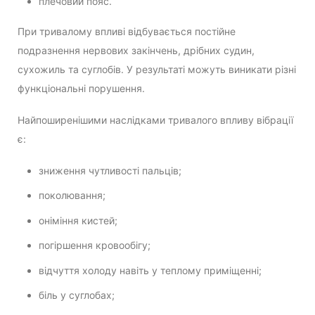
плечовий пояс.
При тривалому впливі відбувається постійне
подразнення нервових закінчень, дрібних судин,
сухожиль та суглобів. У результаті можуть виникати різні
функціональні порушення.
Найпоширенішими наслідками тривалого впливу вібрації
є:
зниження чутливості пальців;
поколювання;
оніміння кистей;
погіршення кровообігу;
відчуття холоду навіть у теплому приміщенні;
біль у суглобах;