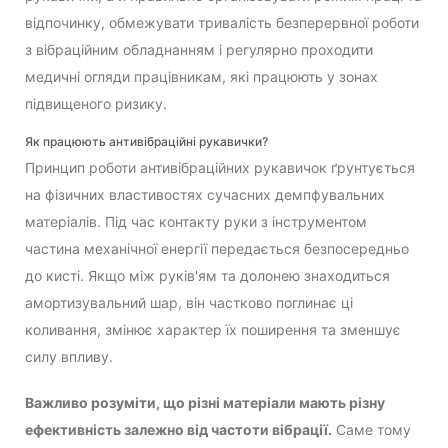
відпочинку, обмежувати тривалість безперервної роботи
з вібраційним обладнанням і регулярно проходити
медичні огляди працівникам, які працюють у зонах
підвищеного ризику.
Як працюють антивібраційні рукавички?
Принцип роботи антивібраційних рукавичок ґрунтується
на фізичних властивостях сучасних демпфувальних
матеріалів. Під час контакту руки з інструментом
частина механічної енергії передається безпосередньо
до кисті. Якщо між руків'ям та долонею знаходиться
амортизувальний шар, він частково поглинає ці
коливання, змінює характер їх поширення та зменшує
силу впливу.
Важливо розуміти, що різні матеріали мають різну
ефективність залежно від частоти вібрації.
Саме тому