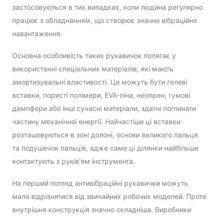
застосовуються в тих випадках, коли людина регулярно
працює з обладнанням, що створює значне вібраційне
навантаження.
Основна особливість таких рукавичок полягає у
використанні спеціальних матеріалів, які мають
амортизувальні властивості. Це можуть бути гелеві
вставки, пористі полімери, EVA-піна, неопрен, гумові
демпфери або інші сучасні матеріали, здатні поглинати
частину механічної енергії. Найчастіше ці вставки
розташовуються в зоні долоні, основи великого пальця
та подушечок пальців, адже саме ці ділянки найбільше
контактують з руків'ям інструмента.
На перший погляд антивібраційні рукавички можуть
мало відрізнятися від звичайних робочих моделей. Проте
внутрішня конструкція значно складніша. Виробники