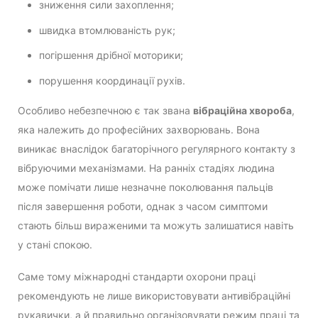
зниження сили захоплення;
швидка втомлюваність рук;
погіршення дрібної моторики;
порушення координації рухів.
Особливо небезпечною є так звана
вібраційна хвороба
,
яка належить до професійних захворювань. Вона
виникає внаслідок багаторічного регулярного контакту з
вібруючими механізмами. На ранніх стадіях людина
може помічати лише незначне поколювання пальців
після завершення роботи, однак з часом симптоми
стають більш вираженими та можуть залишатися навіть
у стані спокою.
Саме тому міжнародні стандарти охорони праці
рекомендують не лише використовувати антивібраційні
рукавички, а й правильно організовувати режим праці та