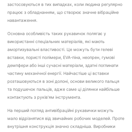
застосовуються в тих випадках, коли людина регулярно
працює з обладнанням, що створює значне вібраційне
навантаження.
Основна особливість таких рукавичок полягає у
використанні спеціальних матеріалів, які мають
амортизувальні властивості. Це можуть бути гелеві
вставки, пористі полімери, EVA-піна, неопрен, гумові
демпфери або інші сучасні матеріали, здатні поглинати
частину механічної енергії. Найчастіше ці вставки
розташовуються в зоні долоні, основи великого пальця
та подушечок пальців, адже саме ці ділянки найбільше
контактують з руків'ям інструмента.
На перший погляд антивібраційні рукавички можуть
мало відрізнятися від звичайних робочих моделей. Проте
внутрішня конструкція значно складніша. Виробники