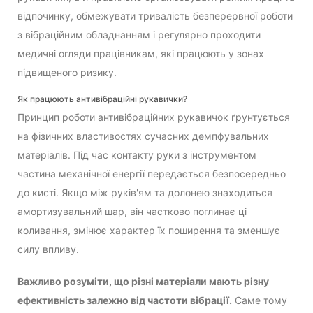
відпочинку, обмежувати тривалість безперервної роботи
з вібраційним обладнанням і регулярно проходити
медичні огляди працівникам, які працюють у зонах
підвищеного ризику.
Як працюють антивібраційні рукавички?
Принцип роботи антивібраційних рукавичок ґрунтується
на фізичних властивостях сучасних демпфувальних
матеріалів. Під час контакту руки з інструментом
частина механічної енергії передається безпосередньо
до кисті. Якщо між руків'ям та долонею знаходиться
амортизувальний шар, він частково поглинає ці
коливання, змінює характер їх поширення та зменшує
силу впливу.
Важливо розуміти, що різні матеріали мають різну
ефективність залежно від частоти вібрації.
Саме тому