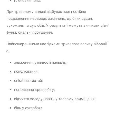
плечовий пояс.
При тривалому впливі відбувається постійне
подразнення нервових закінчень, дрібних судин,
сухожиль та суглобів. У результаті можуть виникати різні
функціональні порушення.
Найпоширенішими наслідками тривалого впливу вібрації
є:
зниження чутливості пальців;
поколювання;
оніміння кистей;
погіршення кровообігу;
відчуття холоду навіть у теплому приміщенні;
біль у суглобах;