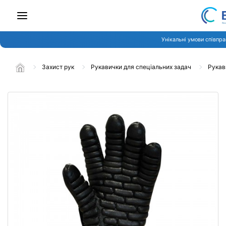
Унікальні умови співпра
Захист рук
Рукавички для спеціальних задач
Рукави