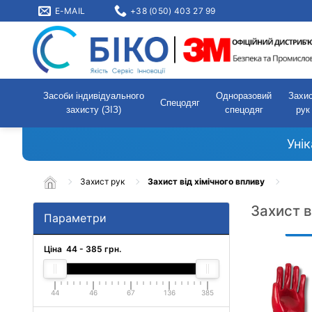
E-MAIL
+38 (050) 403 27 99
Засоби індивідуального
Одноразовий
Захи
Спецодяг
захисту (ЗІЗ)
спецодяг
рук
Уні
Захист рук
Захист від хімічного впливу
Захист в
Параметри
Ціна
44
-
385
грн.
44
46
67
136
385