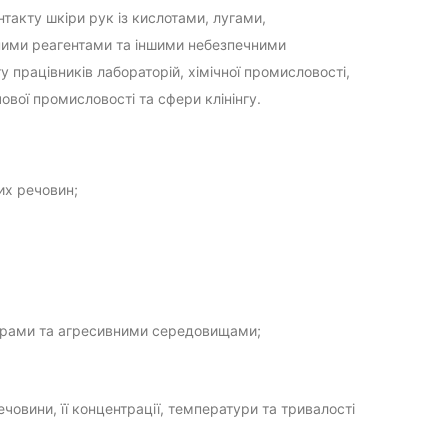
такту шкіри рук із кислотами, лугами,
ими реагентами та іншими небезпечними
 працівників лабораторій, хімічної промисловості,
ової промисловості та сфери клінінгу.
их речовин;
жирами та агресивними середовищами;
човини, її концентрації, температури та тривалості