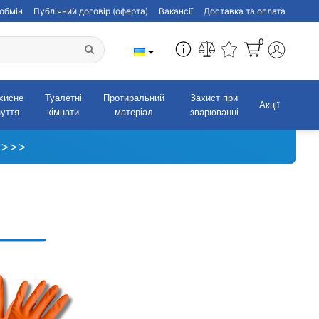
обмін
Публічний договір (оферта)
Вакансії
Доставка та оплата
0
хисне
Туалетні
Протиральний
Захист при
Акції
зуття
кімнати
матеріал
зварюванні
 >>>