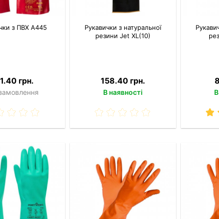
чки з ПВХ A445
Рукавички з натуральної
Рукавич
резини Jet XL(10)
рез
1.40 грн.
158.40 грн.
8
 замовлення
В наявності
В