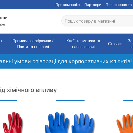
Про компанію
Партнери
Повернення та 
ст
Промислові абразиви /
Клеї, герметики та
За
Стрічки
Пасти та поліролі
наповнювачі
в
кальні умови співпраці для корпоративних клієнтів!
ід хімічного впливу