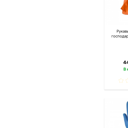
Рукав
господар
44
В 