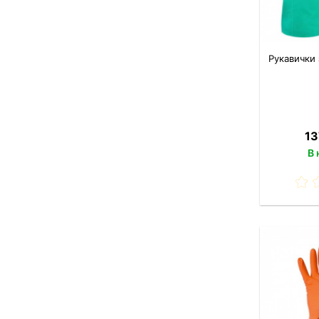
Рукавички 
13
В 