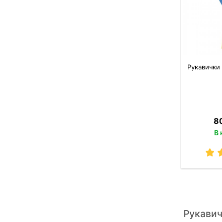
Рукавички 
80
В 
Рукавич