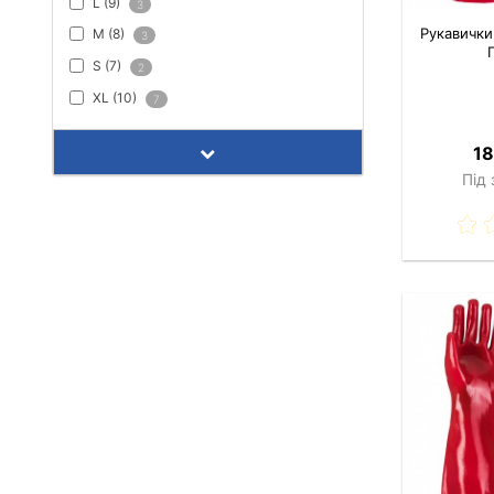
L (9)
3
Рукавички
M (8)
3
S (7)
2
XL (10)
7
18
Під