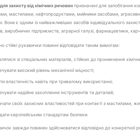
для захисту від хімічних речовин
призначені для запобігання кон
ми, мастилами, нафтопродуктами, мийними засобами, агресивн
. Вони є одним із найважливіших засобів індивідуального захисту
ів, виробничих підприємств, аграрної галузі, фармацевтики, харч
чно стійкі рукавички повинні відповідати таким вимогам:
влятися зі спеціальних матеріалів, стійких до проникнення хімічн
ечувати високий рівень механічної міцності;
ати еластичність навіть при тривалому використанні;
ечувати надійне захоплення інструментів та деталей;
ачати своїх захисних властивостей при контакті з мастилами, 
ідати європейським стандартам безпеки.
вичок завжди повинен здійснюватися відповідно до конкретної ре