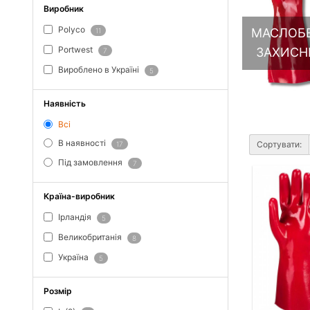
Виробник
Polyco
МАСЛОБЕ
11
Portwest
ЗАХИСНІ
7
Вироблено в Україні
5
Наявність
Всі
В наявності
Сортувати:
17
Під замовлення
7
Країна-виробник
Ірландія
5
Великобританія
8
Україна
5
Розмір