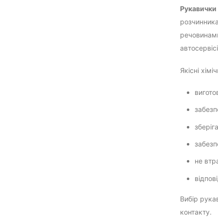
Рукавички 
розчинника
речовинами
автосервіс
Якісні хімі
вигото
забезп
зберіг
забезп
не втр
відпов
Вибір рука
контакту.