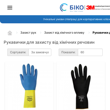
Унікальні умови співпраці для корпоративних клієн
Захист рук
Захист від хімічного впливу
Рукавички д
Рукавички для захисту від хімічних речовин
Сортувати:
Показати: