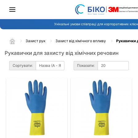
Унікальні умови співпраці для корпоративних клієн
Захист рук
Захист від хімічного впливу
Рукавички д
Рукавички для захисту від хімічних речовин
Сортувати:
Показати: