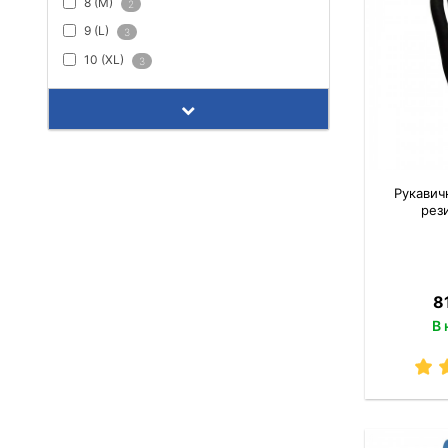
8 (M)
2
9 (L)
3
10 (XL)
3
Рукавич
рез
8
В 