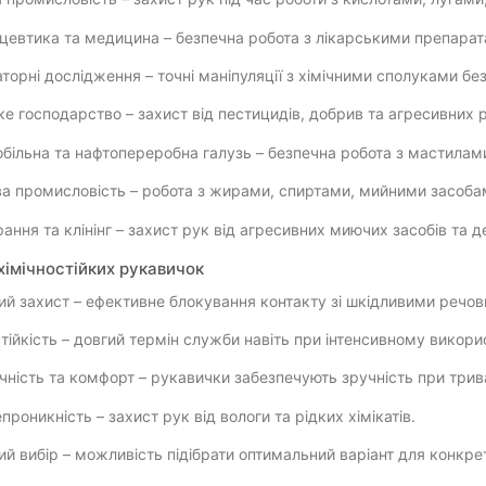
евтика та медицина – безпечна робота з лікарськими препарата
торні дослідження – точні маніпуляції з хімічними сполуками без
ке господарство – захист від пестицидів, добрив та агресивних р
більна та нафтопереробна галузь – безпечна робота з мастилам
а промисловість – робота з жирами, спиртами, мийними засоба
ання та клінінг – захист рук від агресивних миючих засобів та д
хімічностійких рукавичок
ий захист – ефективне блокування контакту зі шкідливими речо
тійкість – довгий термін служби навіть при інтенсивному викорис
чність та комфорт – рукавички забезпечують зручність при трива
проникність – захист рук від вологи та рідких хімікатів.
й вибір – можливість підібрати оптимальний варіант для конкре