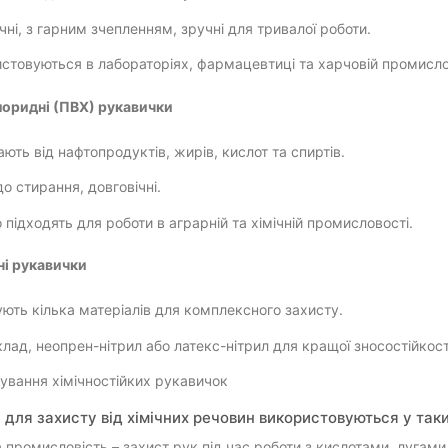
чні, з гарним зчепленням, зручні для тривалої роботи.
стовуються в лабораторіях, фармацевтиці та харчовій промисло
лоридні (ПВХ) рукавички
ють від нафтопродуктів, жирів, кислот та спиртів.
до стирання, довговічні.
 підходять для роботи в аграрній та хімічній промисловості.
ні рукавички
ють кілька матеріалів для комплексного захисту.
лад, неопрен-нітрил або латекс-нітрил для кращої зносостійкост
ування хімічностійких рукавичок
 для захисту від хімічних речовин використовуються у так
а промисловість – захист рук під час роботи з кислотами, лугам