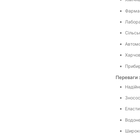
Фармац
Лабора
Сільсь
Автомо
Харчов
Прибир
Переваги 
Надійн
Зносос
Еласти
Водоне
Широки