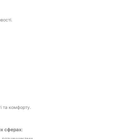
вості.
і та комфорту.
их сферах:
и, розчинниками.