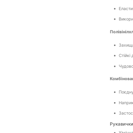
Еласти
Викори
Полівінілх
Захища
Стійкі 
Чудово
Комбінова
Поєдну
Наприк
Застос
Рукавички
Хімічн