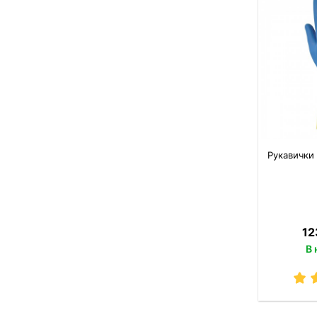
Рукавички 
12
В 