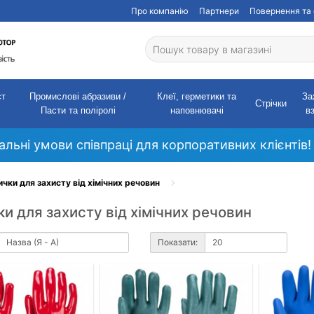
Про компанію
Партнери
Повернення та 
ст
Промислові абразиви /
Клеї, герметики та
За
Стрічки
Пасти та поліролі
наповнювачі
в
кальні умови співпраці для корпоративних клієнтів!
чки для захисту від хімічних речовин
и для захисту від хімічних речовин
Показати: