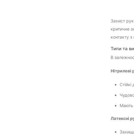
Захист рук
критичне з
контакту з
Типи та в
В залежност
Нітрилові 
Стійкі 
Чудово
Мають 
Латексні р
Захища