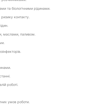
ми та біологічними рідинами.
 ризику контакту.
ідин.
и, маслами, паливом.
ми.
езінфекторів.
винами.
танні.
лій роботі.
тних умов роботи.