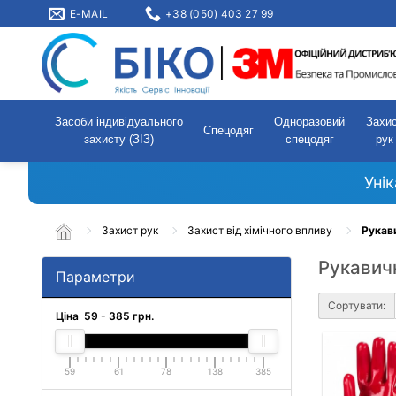
E-MAIL
+38 (050) 403 27 99
Засоби індивідуального
Одноразовий
Захи
Спецодяг
захисту (ЗІЗ)
спецодяг
рук
Уні
Захист рук
Захист від хімічного впливу
Рукави
Рукавичк
Параметри
Сортувати:
Ціна
59
-
385
грн.
59
61
78
138
385