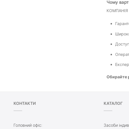
Чому варто
КОМПАНІЯ "
Гарант
Широки
Доступ
Операт
Експер
Обирайте р
КОНТАКТИ
КАТАЛОГ
Головний офіс:
Засоби індив