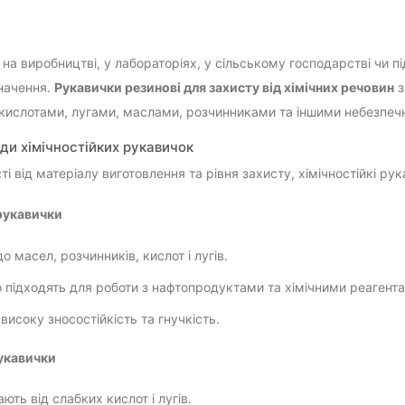
 на виробництві, у лабораторіях, у сільському господарстві чи 
начення.
Рукавички резинові для захисту від хімічних речовин
з
 кислотами, лугами, маслами, розчинниками та іншими небезпе
иди хімічностійких рукавичок
і від матеріалу виготовлення та рівня захисту, хімічностійкі рук
рукавички
до масел, розчинників, кислот і лугів.
 підходять для роботи з нафтопродуктами та хімічними реагент
високу зносостійкість та гнучкість.
укавички
ють від слабких кислот і лугів.