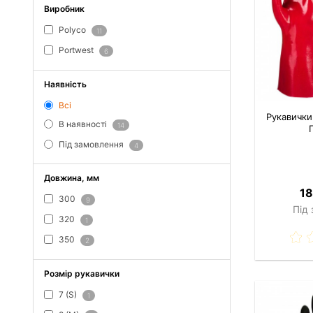
Виробник
Polyco
11
Portwest
6
Наявність
Всі
Рукавички
В наявності
14
Під замовлення
4
Довжина, мм
18
300
9
Під
320
1
350
2
Розмір рукавички
7 (S)
1