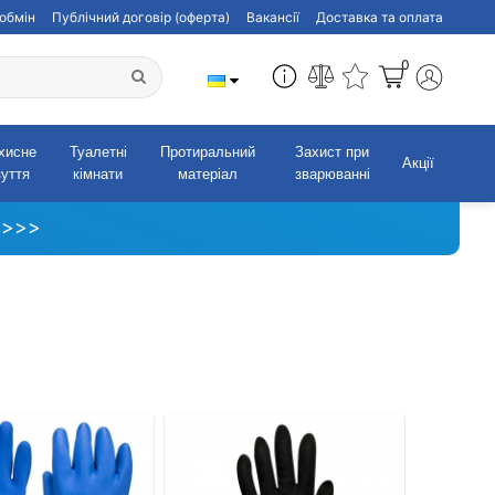
обмін
Публічний договір (оферта)
Вакансії
Доставка та оплата
0
хисне
Туалетні
Протиральний
Захист при
Акції
зуття
кімнати
матеріал
зварюванні
 >>>