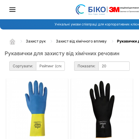
Унікальні умови співпраці для корпоративних клієн
Захист рук
Захист від хімічного впливу
Рукавички д
Рукавички для захисту від хімічних речовин
Сортувати:
Показати: