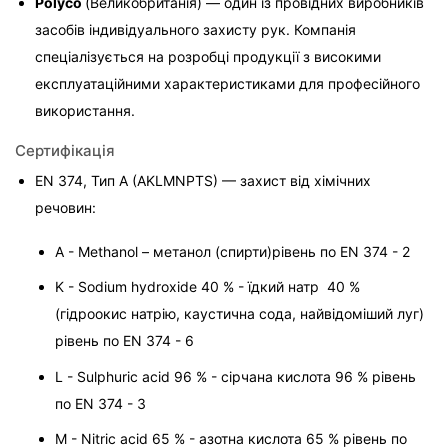
Polyco 
(Великобританія) — один із провідних виробників 
засобів індивідуального захисту рук. Компанія 
спеціалізується на розробці продукції з високими 
експлуатаційними характеристиками для професійного 
використання.
Сертифікація
EN 374, Тип A (AKLMNPTS) — захист від хімічних 
речовин:

A - Methanol – метанол (спирти)рівень по EN 374 - 2
K - Sodium hydroxide 40 % - їдкий натр  40 % 
(гідроокис натрію, каустична сода, найвідоміший луг) 
рівень по EN 374 - 6
L - Sulphuric acid 96 % - сірчана кислота 96 % рівень 
по EN 374 - 3
M - Nitric acid 65 % - азотна кислота 65 % рівень по 