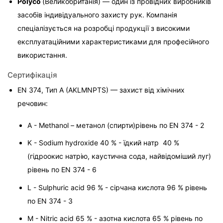
Polyco 
(Великобританія) — один із провідних виробників 
засобів індивідуального захисту рук. Компанія 
спеціалізується на розробці продукції з високими 
експлуатаційними характеристиками для професійного 
використання.
Сертифікація
EN 374, Тип A (AKLMNPTS) — захист від хімічних 
речовин:

A - Methanol – метанол (спирти)
рівень по EN 374 - 2
K - Sodium hydroxide 40 % - їдкий натр  40 % 
(гідроокис натрію, каустична сода, найвідоміший луг) 
рівень по EN 374 - 6
L - Sulphuric acid 96 % - сірчана кислота 96 % рівень 
по EN 374 - 3
M - Nitric acid 65 % - азотна кислота 65 % рівень по 