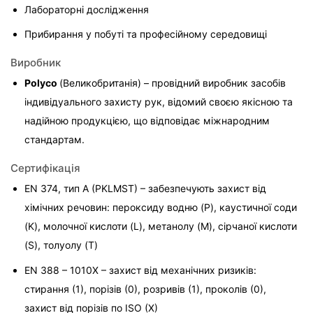
Лабораторні дослідження
Прибирання у побуті та професійному середовищі
Виробник
Polyco 
(Великобританія) – провідний виробник засобів 
індивідуального захисту рук, відомий своєю якісною та 
надійною продукцією, що відповідає міжнародним 
стандартам.
Сертифікація
EN 374, тип A (PKLMST) – забезпечують захист від 
хімічних речовин: пероксиду водню (P), каустичної соди 
(K), молочної кислоти (L), метанолу (M), сірчаної кислоти 
(S), толуолу (T)
EN 388 – 1010X – захист від механічних ризиків: 
стирання (1), порізів (0), розривів (1), проколів (0), 
захист від порізів по ISO (X)