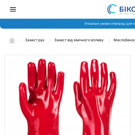
Унікальні умови співпраці для 
Захист рук
Захист від хімічного впливу
Маслобензос