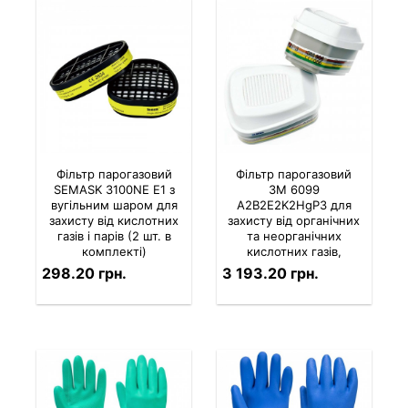
Фільтр парогазовий
Фільтр парогазовий
SEMASK 3100NE E1 з
3M 6099
вугільним шаром для
A2B2E2K2HgP3 для
захисту від кислотних
захисту від органічних
газів і парів (2 шт. в
та неорганічних
комплекті)
кислотних газів,
аміаку, парів ртуті,
298.20 грн.
3 193.20 грн.
формальдегіду (2 шт.
в комплекті)