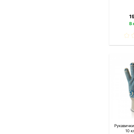
1
В 
Рукавички
10 к