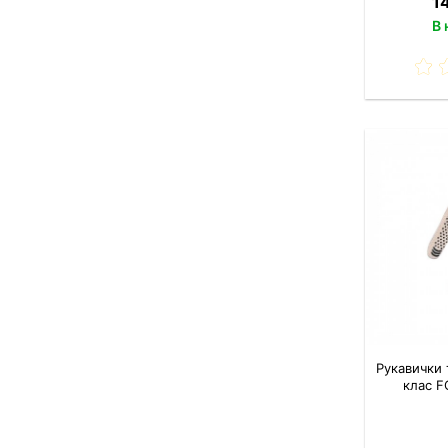
1
В 
Рукавички 
клас F