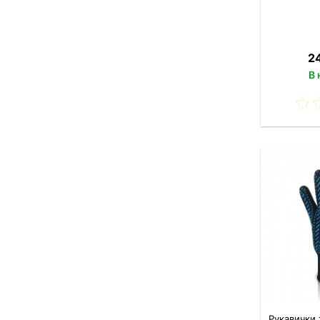
2
В 
Рукавички 