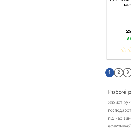
кла
2
В 
1
2
3
Робочі 
Захист рук
господарст
під час ви
ефективної