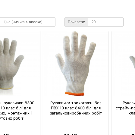
Показати:
і рукавички 8300
Рукавички трикотажні без
Рукав
10 клас білі для
ПВХ 10 клас 8400 білі для
стрейч-по
ких, монтажних і
загальновиробничих робіт
кла
утових робіт