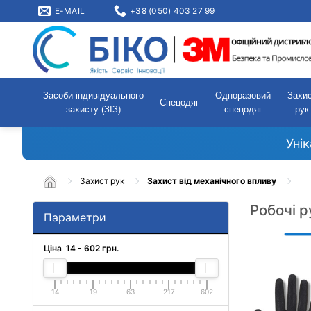
E-MAIL
+38 (050) 403 27 99
Засоби індивідуального
Одноразовий
Захи
Спецодяг
захисту (ЗІЗ)
спецодяг
рук
Уні
Захист рук
Захист від механічного впливу
Робочі 
Параметри
Ціна
14
-
602
грн.
14
19
63
217
602