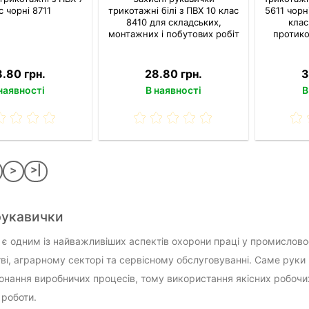
с чорні 8711
трикотажні білі з ПВХ 10 клас
5611 чорн
8410 для складських,
клас
монтажних і побутових робіт
протико
8.80 грн.
28.80 грн.
3
наявності
В наявності
В
>
>|
рукавички
 є одним із найважливіших аспектів охорони праці у промисловост
ві, аграрному секторі та сервісному обслуговуванні. Саме рук
конання виробничих процесів, тому використання якісних робочи
 роботи.