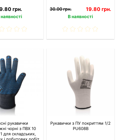
9.80 грн.
19.80 грн.
30.00 грн.
 наявності
В наявності
сні рукавички
Рукавички з ПУ покриттям 1/2
жні чорні з ПВХ 10
PU608B
11 для складських,
 і побутових робіт