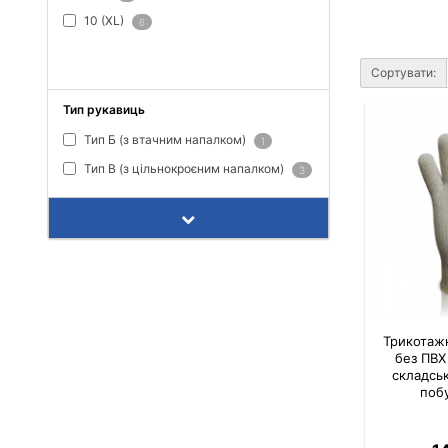
10 (XL)
6
ПОКАЗАТИ ВСЕ
Сортувати:
Тип рукавиць
Тип Б (з втачним напалком)
1
Тип В (з цільнокроєним напалком)
3
Трикотажн
без ПВХ 
складсь
поб