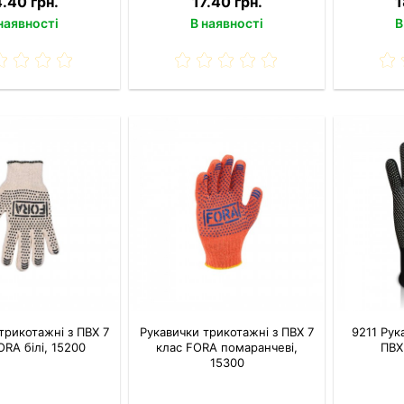
4.40 грн.
17.40 грн.
1
наявності
В наявності
В
трикотажні з ПВХ 7
Рукавички трикотажні з ПВХ 7
9211 Рук
ORA білі, 15200
клас FORA помаранчеві,
ПВХ
15300