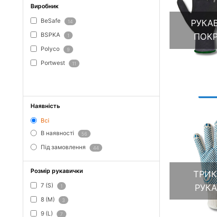
Виробник
BeSafe
РУКА
14
BSPKA
ПОК
1
Polyco
9
Portwest
11
ПОКАЗАТИ ВСЕ
Наявність
Всі
В наявності
56
Під замовлення
44
Розмір рукавички
ТРИК
7 (S)
РУК
1
8 (M)
3
9 (L)
7