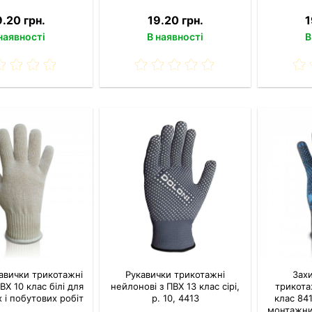
9.20 грн.
19.20 грн.
1
наявності
В наявності
В
кавички трикотажні
Рукавички трикотажні
Захи
ВХ 10 клас білі для
нейлонові з ПВХ 13 клас сірі,
трикота
 і побутових робіт
р. 10, 4413
клас 84
монтажних