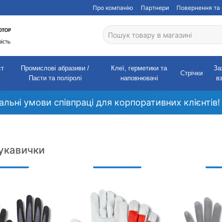
Про компанію
Партнери
Повернення та 
ст
Промислові абразиви /
Клеї, герметики та
За
Стрічки
Пасти та поліролі
наповнювачі
в
кальні умови співпраці для корпоративних клієнтів!
рукавички