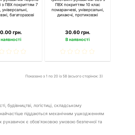
і з ПВХ покриттям 7
ПВХ покриттям 10 клас
, універсальні,
помаранчеві, універсальні,
взкі, багаторазові
дихаючі, протиковзкі
0.00 грн.
30.60 грн.
 наявності
В наявності
Показано з 1 по 20 із 58 (всього сторінок: 3)
і, будівництві, логістиці, складському
и найчастіше піддаються механічним ушкодженням
х рукавичок є обов’язковою умовою безпечної та