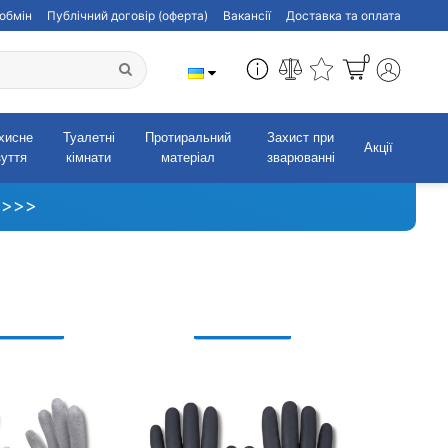
обмін
Публічний договір (оферта)
Вакансії
Доставка та оплата
0
хисне
Туалетні
Протиральний
Захист при
Акції
зуття
кімнати
матеріал
зварюванні
 >>>