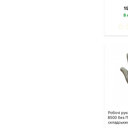
1
В 
Робочі ру
8500 без П
складських