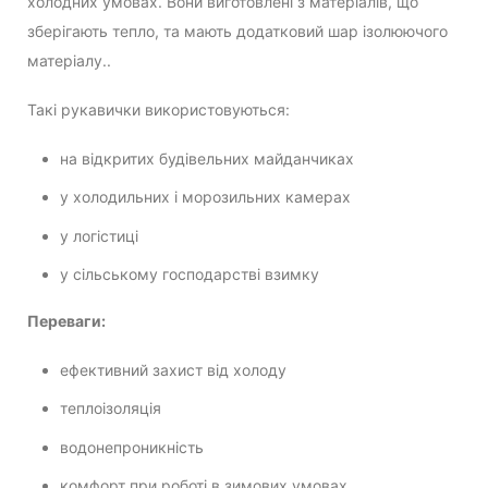
холодних умовах. Вони виготовлені з матеріалів, що
зберігають тепло, та мають додатковий шар ізолюючого
матеріалу..
Такі рукавички використовуються:
на відкритих будівельних майданчиках
у холодильних і морозильних камерах
у логістиці
у сільському господарстві взимку
Переваги:
ефективний захист від холоду
теплоізоляція
водонепроникність
комфорт при роботі в зимових умовах