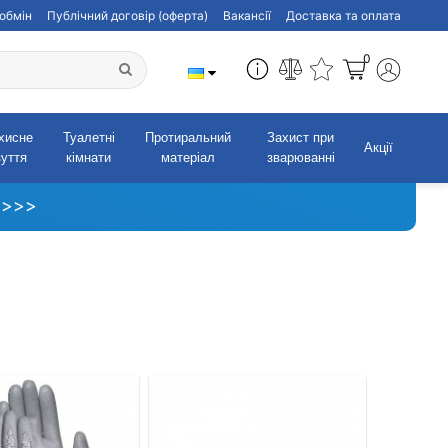
обмін
Публічний договір (оферта)
Вакансії
Доставка та оплата
0
хисне
Туалетні
Протиральний
Захист при
Акції
зуття
кімнати
матеріал
зварюванні
 >>>