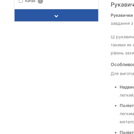
Китай
1
Рукавич
Рукавички 
завдання з
Ці рукавич
такими як 
рівень зах
Особливос
Для вигото
Надви
легкий
Поліе
легким
метало
Поліет