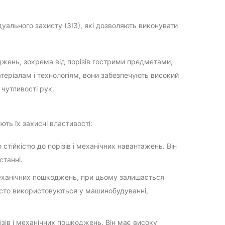
дуального захисту (ЗІЗ), які дозволяють виконувати
джень, зокрема від порізів гострими предметами,
атеріалам і технологіям, вони забезпечують високий
чутливості рук.
ть їх захисні властивості:
стійкістю до порізів і механічних навантажень. Він
станні.
механічних пошкоджень, при цьому залишається
сто використовуються у машинобудуванні,
зів і механічних пошкоджень. Він має високу