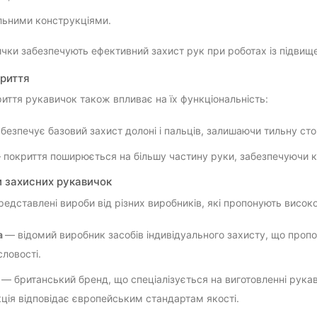
льними конструкціями.
ички забезпечують ефективний захист рук при роботах із підви
криття
риття рукавичок також впливає на їх функціональність:
безпечує базовий захист долоні і пальців, залишаючи тильну сто
 покриття поширюється на більшу частину руки, забезпечуючи кра
 захисних рукавичок
редставлені вироби від різних виробників, які пропонують високо
a
— відомий виробник засобів індивідуального захисту, що пропо
ловості.
o
— британський бренд, що спеціалізується на виготовленні рукав
ція відповідає європейським стандартам якості.