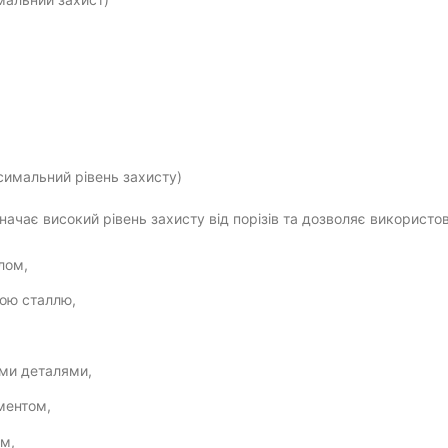
симальний рівень захисту)
значає високий рівень захисту від порізів та дозволяє використо
лом,
ою сталлю,
,
ми деталями,
ментом,
ем,