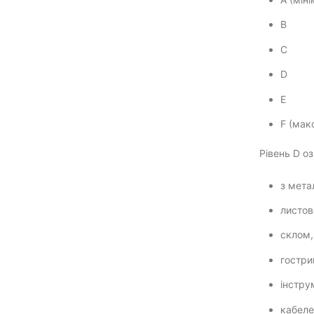
B
C
D
E
F (мак
Рівень D о
з мета
листов
склом
гостри
інстру
кабел