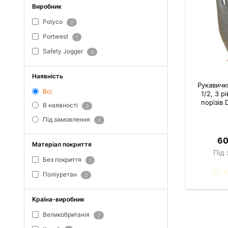
Виробник
Polyco
2
Portwest
1
Safety Jogger
4
Наявність
Рукавичк
Всі
1/2, 3 р
порізів 
В наявності
3
Під замовлення
4
60
Матеріал покриття
Під
Без покриття
1
Поліуретан
3
Країна-виробник
Великобританія
2