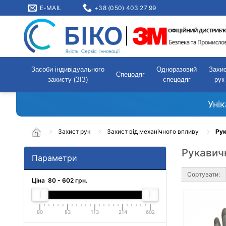
E-MAIL
+38 (050) 403 27 99
Засоби індивідуального
Одноразовий
Захи
Спецодяг
захисту (ЗІЗ)
спецодяг
рук
Уні
Захист рук
Захист від механічного впливу
Рук
Рукавичк
Параметри
Сортувати:
Ціна
80
-
602
грн.
80
83
113
214
602