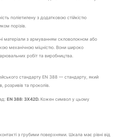
ість поліетилену з додатковою стійкістю
ком порізів.
ні матеріали з армуванням скловолокном або
окою механічною міцністю. Вони широко
арювальних робіт та виробництва.
пейського стандарту EN 388 — стандарту, який
в, розривів та проколів.
ад:
EN 388: 3X42D.
Кожен символ у цьому
онтакті з грубими поверхнями. Шкала має рівні від