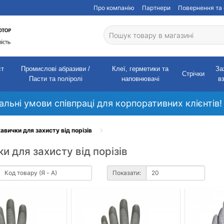
Про компанію
Партнери
Повернення та 
ст
Промислові абразиви /
Клеї, герметики та
За
Стрічки
Пасти та поліролі
наповнювачі
в
кальні умови співпраці для корпоративних клієнтів!
авички для захисту від порізів
и для захисту від порізів
Показати: