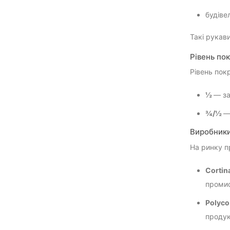
будіве
Такі рукав
Рівень по
Рівень пок
½
— за
¾/½
—
Виробники
На ринку п
Cortin
промис
Polyc
продук