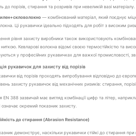
ть до порізів, стирання та розривів при невеликій вазі матеріалу.
тилен+скловолокно
— комбінований матеріал, який поєднує міцн
локна. Ці рукавички ідеально підходять для робіт з високим ризи
ення рівня захисту виробники також використовують комбінова
ниткою. Кевларові волокна відомі своєю термостійкістю та вис
уються у професійних рукавичках для важкої промисловості, зв
ія рукавичок для захисту від порізів
кавички від порізів проходять випробування відповідно до євро
вень захисту рукавичок від механічних ризиків: стирання, порізі
 EN 388 зазвичай має вигляд комбінації цифр та літер, наприкл
 означає окремий показник захисту.
ійкість до стирання (Abrasion Resistance)
азник демонструє, наскільки рукавички стійкі до стирання при к