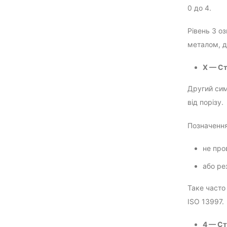
0 до 4.
Рівень 3 о
металом, д
X — Ст
Другий сим
від порізу.
Позначення
не про
або ре
Таке часто
ISO 13997.
4 — Ст