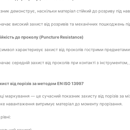
азник демонструє, наскільки матеріал стійкий до розриву під на
значає високий захист від розривів та механічних пошкоджень під
ійкість до проколу (Puncture Resistance)
символ характеризує захист від проколів гострими предметами.
значає середній захист від проколів при контакті з інструменто
хист від порізів за методом EN ISO 13997
інці маркування — це сучасний показник захисту від порізів за 
яке навантаження витримує матеріал до моменту прорізання.
рівні:
імальний захист)