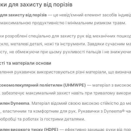
ки для захисту від порізів
для захисту від порізів
— це невід'ємний елемент засобів індиві
 максимальною продуктивністю і мінімальним ризиком травм.
ки розроблені спеціально для захисту рук від механічних пошко
скло, металеві деталі, ножі та інструменти. Завдяки сучасним м
исту, не обмежуючи при цьому рухливості пальців і не знижуючи 
ті та матеріали основи
влення рукавичок використовуються різні матеріали, що визначаю
сокомолекулярний поліетилен (UHMWPE)
— матеріал з високою 
, забезпечує максимальний захист навіть при тривалому викори
тилен Dyneema
. Матеріал відомий своєю високою стійкістю до 
, еластичним та комфортним для рук. Рукавички з Dyneema® ча
обробці та роботах із гострими деталями.
илен високого тиску (HDPE)
— ефективно захищає руки від порі