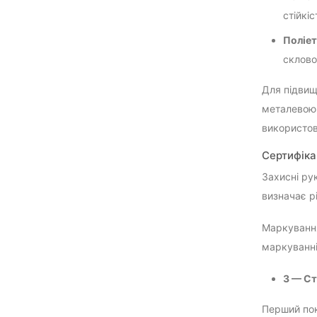
стійкіс
Поліе
склово
Для підвищ
металевою 
використов
Сертифікац
Захисні ру
визначає рі
Маркування
маркуванні
3 — Ст
Перший пок