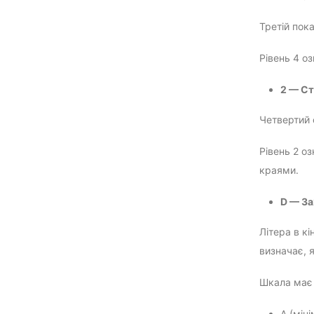
Третій пок
Рівень 4 о
2 — Ст
Четвертий 
Рівень 2 о
краями.
D — За
Літера в к
визначає, 
Шкала має 
A (мін