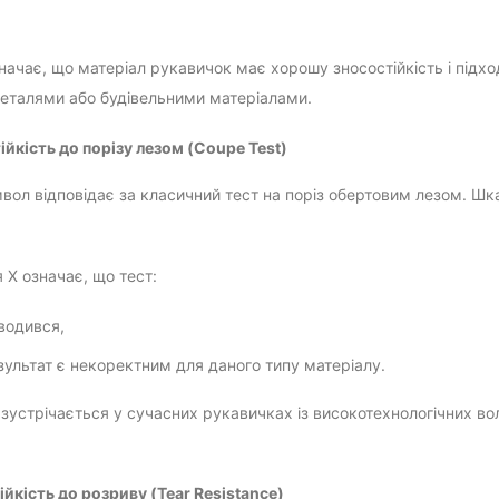
значає, що матеріал рукавичок має хорошу зносостійкість і підхо
еталями або будівельними матеріалами.
ійкість до порізу лезом (Coupe Test)
вол відповідає за класичний тест на поріз обертовим лезом. Шк
 X означає, що тест:
водився,
зультат є некоректним для даного типу матеріалу.
 зустрічається у сучасних рукавичках із високотехнологічних в
ійкість до розриву (Tear Resistance)