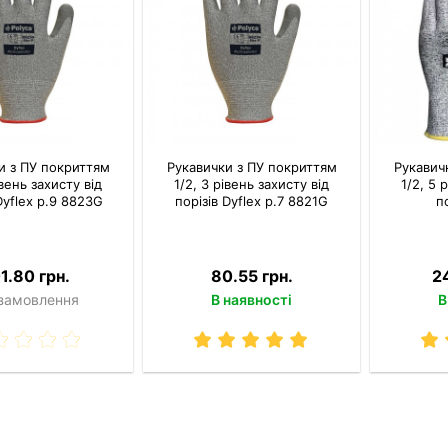
и з ПУ покриттям
Рукавички з ПУ покриттям
Рукавич
івень захисту від
1/2, 3 рівень захисту від
1/2, 5 
Dyflex р.9 8823G
порізів Dyflex р.7 8821G
п
1.80 грн.
80.55 грн.
2
 замовлення
В наявності
В