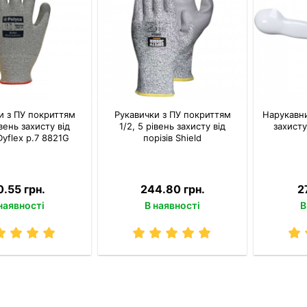
и з ПУ покриттям
Рукавички з ПУ покриттям
Нарукавни
івень захисту від
1/2, 5 рівень захисту від
захисту
Dyflex р.7 8821G
порізів Shield
0.55 грн.
244.80 грн.
2
наявності
В наявності
В