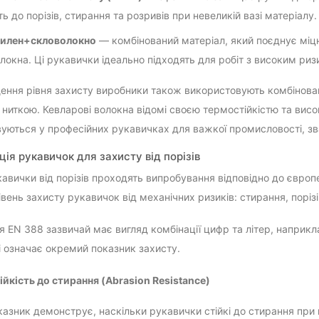
ть до порізів, стирання та розривів при невеликій вазі матеріалу.
тилен+скловолокно
— комбінований матеріал, який поєднує міцн
локна. Ці рукавички ідеально підходять для робіт з високим ризи
ення рівня захисту виробники також використовують комбінова
ниткою. Кевларові волокна відомі своєю термостійкістю та вис
уються у професійних рукавичках для важкої промисловості, зв
ія рукавичок для захисту від порізів
кавички від порізів проходять випробування відповідно до євро
вень захисту рукавичок від механічних ризиків: стирання, порізі
 EN 388 зазвичай має вигляд комбінації цифр та літер, наприкл
 означає окремий показник захисту.
ійкість до стирання (Abrasion Resistance)
азник демонструє, наскільки рукавички стійкі до стирання при к