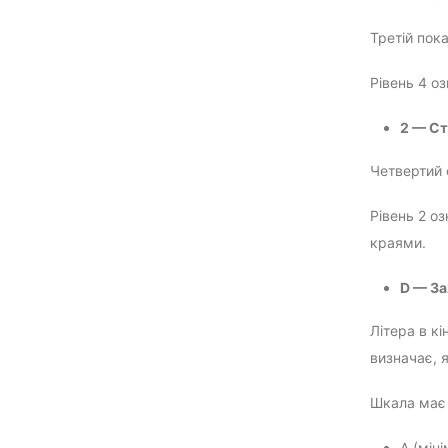
Третій пок
Рівень 4 о
2 — Ст
Четвертий 
Рівень 2 о
краями.
D — За
Літера в к
визначає, 
Шкала має 
A (мін