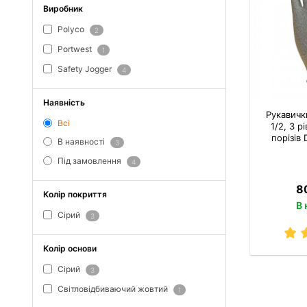
Виробник
Polyco
2
Portwest
1
Safety Jogger
4
Наявність
Рукавичк
Всі
1/2, 3 р
порізів 
В наявності
3
Під замовлення
4
8
Колір покриття
В 
Сірий
3
Колір основи
Сірий
3
Світловідбиваючий жовтий
1