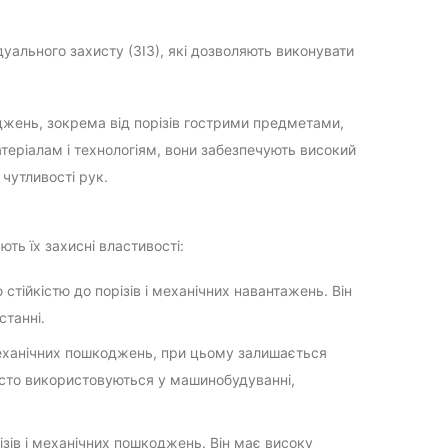
дуального захисту (ЗІЗ), які дозволяють виконувати
джень, зокрема від порізів гострими предметами,
атеріалам і технологіям, вони забезпечують високий
чутливості рук.
ть їх захисні властивості:
стійкістю до порізів і механічних навантажень. Він
станні.
механічних пошкоджень, при цьому залишається
сто використовуються у машинобудуванні,
зів і механічних пошкоджень. Він має високу