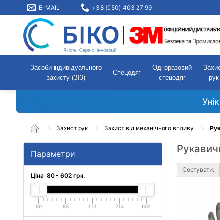
E-MAIL
+38 (050) 403 27 99
Засоби індивідуального
Одноразовий
Захи
Спецодяг
захисту (ЗІЗ)
спецодяг
рук
Уні
Захист рук
Захист від механічного впливу
Рук
Рукавичк
Параметри
Сортувати:
Ціна
80
-
602
грн.
80
83
113
214
602