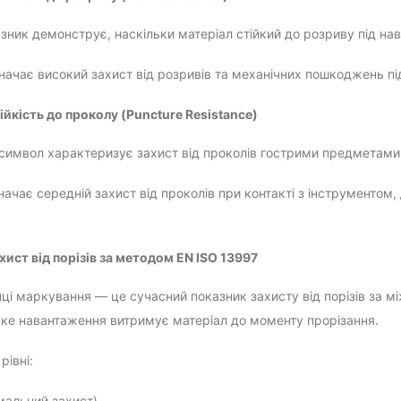
азник демонструє, наскільки матеріал стійкий до розриву під на
значає високий захист від розривів та механічних пошкоджень під
ійкість до проколу (Puncture Resistance)
символ характеризує захист від проколів гострими предметами.
значає середній захист від проколів при контакті з інструменто
хист від порізів за методом EN ISO 13997
інці маркування — це сучасний показник захисту від порізів за 
яке навантаження витримує матеріал до моменту прорізання.
рівні:
імальний захист)