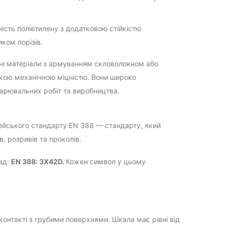
ість поліетилену з додатковою стійкістю
ком порізів.
ні матеріали з армуванням скловолокном або
окою механічною міцністю. Вони широко
арювальних робіт та виробництва.
пейського стандарту EN 388 — стандарту, який
в, розривів та проколів.
ад:
EN 388: 3X42D.
Кожен символ у цьому
онтакті з грубими поверхнями. Шкала має рівні від