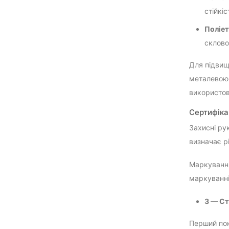
стійкіс
Поліе
склово
Для підвищ
металевою 
використов
Сертифікац
Захисні ру
визначає рі
Маркування
маркуванні
3 — Ст
Перший пок