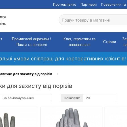
Про компанію
Партнери
Повернення та 
ст
Промислові абразиви /
Клеї, герметики та
За
Стрічки
Пасти та поліролі
наповнювачі
в
кальні умови співпраці для корпоративних клієнтів!
авички для захисту від порізів
и для захисту від порізів
Показати: