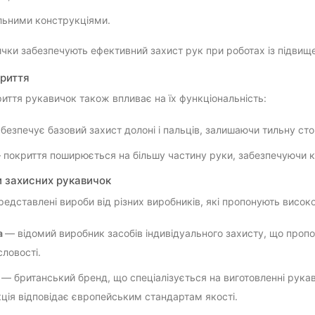
льними конструкціями.
ички забезпечують ефективний захист рук при роботах із підви
криття
риття рукавичок також впливає на їх функціональність:
безпечує базовий захист долоні і пальців, залишаючи тильну сто
 покриття поширюється на більшу частину руки, забезпечуючи кра
 захисних рукавичок
редставлені вироби від різних виробників, які пропонують високо
a
— відомий виробник засобів індивідуального захисту, що пропо
ловості.
o
— британський бренд, що спеціалізується на виготовленні рукав
ція відповідає європейським стандартам якості.