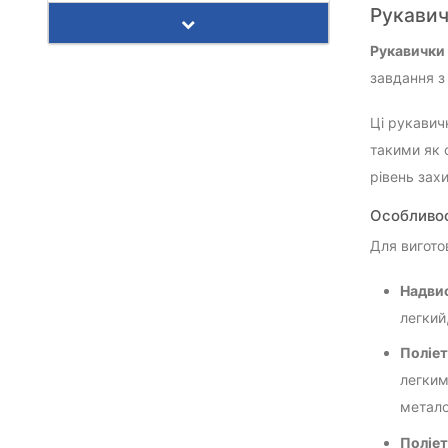
Рукавич
Рукавички 
завдання з
Ці рукавич
такими як 
рівень зах
Особливос
Для вигото
Надви
легкий
Поліе
легким
метало
Поліет