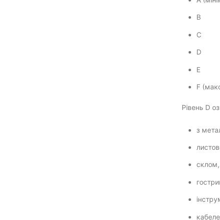
B
C
D
E
F (мак
Рівень D о
з мета
листов
склом
гостри
інстру
кабел