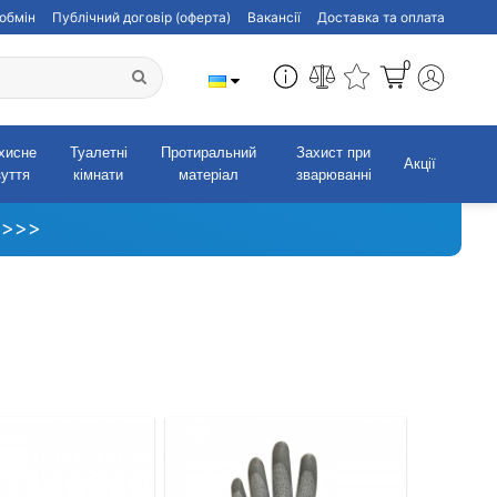
обмін
Публічний договір (оферта)
Вакансії
Доставка та оплата
0
хисне
Туалетні
Протиральний
Захист при
Акції
зуття
кімнати
матеріал
зварюванні
 >>>