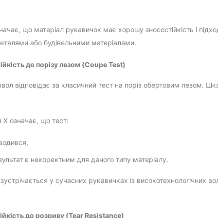
значає, що матеріал рукавичок має хорошу зносостійкість і підхо
еталями або будівельними матеріалами.
ійкість до порізу лезом (Coupe Test)
вол відповідає за класичний тест на поріз обертовим лезом. Шк
 X означає, що тест:
водився,
зультат є некоректним для даного типу матеріалу.
 зустрічається у сучасних рукавичках із високотехнологічних в
ійкість до розриву (Tear Resistance)