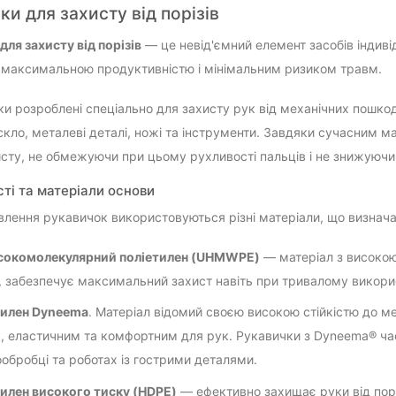
ки для захисту від порізів
для захисту від порізів
— це невід'ємний елемент засобів індиві
 максимальною продуктивністю і мінімальним ризиком травм.
ки розроблені спеціально для захисту рук від механічних пошко
скло, металеві деталі, ножі та інструменти. Завдяки сучасним м
исту, не обмежуючи при цьому рухливості пальців і не знижуючи 
ті та матеріали основи
влення рукавичок використовуються різні матеріали, що визначаю
сокомолекулярний поліетилен (UHMWPE)
— матеріал з високою 
, забезпечує максимальний захист навіть при тривалому викори
тилен Dyneema
. Матеріал відомий своєю високою стійкістю до 
, еластичним та комфортним для рук. Рукавички з Dyneema® ча
обробці та роботах із гострими деталями.
илен високого тиску (HDPE)
— ефективно захищає руки від порі