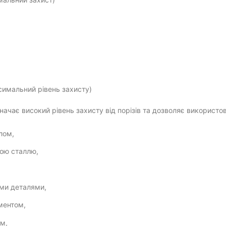
симальний рівень захисту)
значає високий рівень захисту від порізів та дозволяє використо
лом,
ою сталлю,
,
ми деталями,
ментом,
ем,