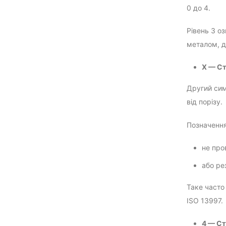
0 до 4.
Рівень 3 о
металом, д
X — Ст
Другий сим
від порізу.
Позначення
не про
або ре
Таке часто
ISO 13997.
4 — Ст