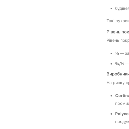
будіве
Такі рукав
Рівень по
Рівень пок
½
— за
¾/½
—
Виробники
На ринку п
Cortin
промис
Polyc
продук