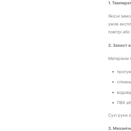
1. Темпера
Якісні зим
умов експл
повітрі аб
2. Захист в
Матеріали 
прогум
спінен
водові
ПВХ аб
Сухі руки 
3. Механіч