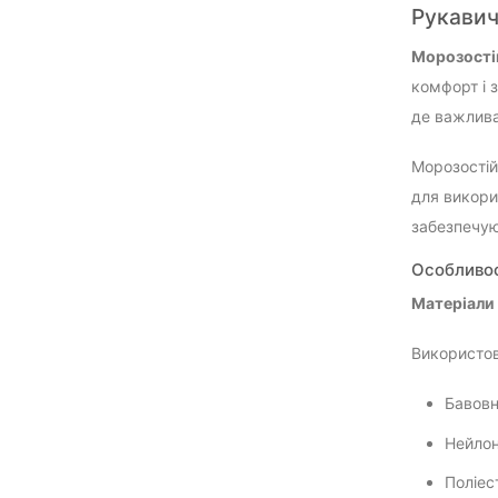
Рукавич
Морозості
комфорт і 
де важлива 
Морозостій
для викори
забезпечую
Особливос
Матеріали 
Використову
Бавовн
Нейло
Поліес