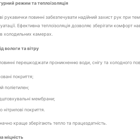
турний режим та теплоізоляція
ові рукавички повинні забезпечувати надійний захист рук при тем
уатації. Ефективна теплоізоляція дозволяє зберігати комфорт на
о в холодильних камерах.
ід вологи та вітру
повинні перешкоджати проникненню води, снігу та холодного пов
овані покриття;
ий поліетилен;
дштовхувальні мембрани;
о нітрилові покриття.
значно краще зберігають тепло та працездатність.
на міцність