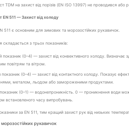
т TDM на захист від порізів (EN ISO 13997) не проводився або 
т EN 511 — Захист від холоду
N 511 є основним для зимових та морозостійких рукавичок.
 складається з трьох показників:
 показник (0–4) — захист від конвективного холоду. Визначає зд
им повітрям та вітром.
 показник (0–4) — захист від контактного холоду. Показує ефект
нями, металом, льодом або замороженими продуктами.
 показник (0–1) — водонепроникність. 0 — проникнення води мо
ом встановленого часу випробувань.
оказники за EN 511, тим кращий захист рук від низьких темпера
 морозостійких рукавичок