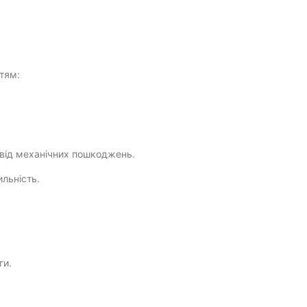
тям:
 від механічних пошкоджень.
льність.
ги.