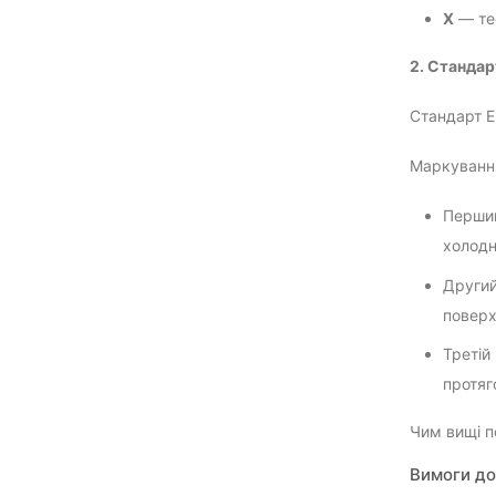
X
— тес
2. Стандар
Стандарт E
Маркування
Перший
холодн
Другий
поверх
Третій
протяг
Чим вищі п
Вимоги до