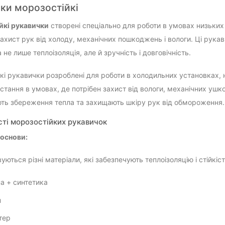
ки морозостійкі
йкі рукавички
створені спеціально для роботи в умовах низьки
захист рук від холоду, механічних пошкоджень і вологи. Ці рукав
не лише теплоізоляція, але й зручність і довговічність.
кі рукавички розроблені для роботи в холодильних установках, н
стання в умовах, де потрібен захист від вологи, механічних ушк
ть збереження тепла та захищають шкіру рук від обмороження.
ті морозостійких рукавичок
основи:
ються різні матеріали, які забезпечують теплоізоляцію і стійкіст
а + синтетика
н
тер