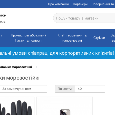
Про компанію
Партнери
Повернення та 
ст
Промислові абразиви /
Клеї, герметики та
За
Стрічки
Пасти та поліролі
наповнювачі
в
кальні умови співпраці для корпоративних клієнтів!
авички морозостійкі
и морозостійкі
Показати: