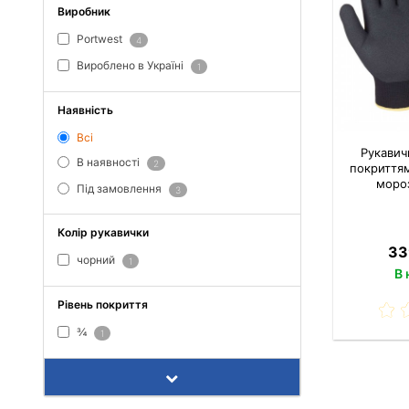
Виробник
Portwest
4
Вироблено в Україні
1
Наявність
Всі
Рукавич
В наявності
2
покриттям
мороз
Під замовлення
3
Колір рукавички
33
чорний
1
В 
Рівень покриття
¾
1