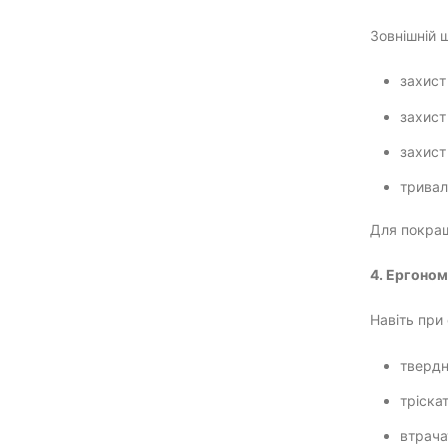
Зовнішній 
захист
захист 
захист 
тривал
Для покращ
4. Ергоном
Навіть при
твердн
тріска
втрача