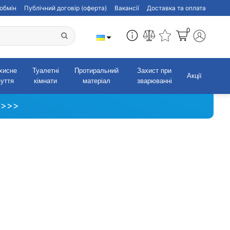
обмін
Публічний договір (оферта)
Вакансії
Доставка та оплата
0
хисне
Туалетні
Протиральний
Захист при
Акції
зуття
кімнати
матеріал
зварюванні
 >>>