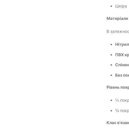
Шкіра
Матеріали 
В залежнос
Нітрил
ПВХ к
Спінен
Без по
Рівень пок
½ покр
¾ покр
Клас в'язан