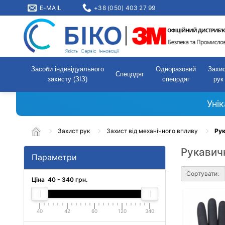
E-MAIL
+38 (050) 403 27 99
Засоби індивідуального
Одноразовий
Захи
Спецодяг
захисту (ЗІЗ)
спецодяг
рук
Уні
Захист рук
Захист від механічного впливу
Рук
Рукавичк
Параметри
Сортувати:
Ціна
40
-
340
грн.
40
42
60
120
340