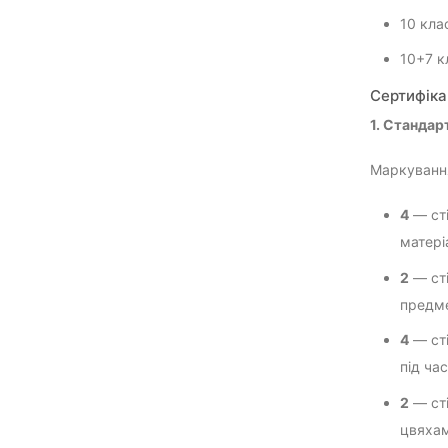
10 кла
10+7 к
Сертифіка
1. Стандар
Маркуван
4
— сті
матері
2
— сті
предм
4
— сті
під час
2
— сті
цвяхам