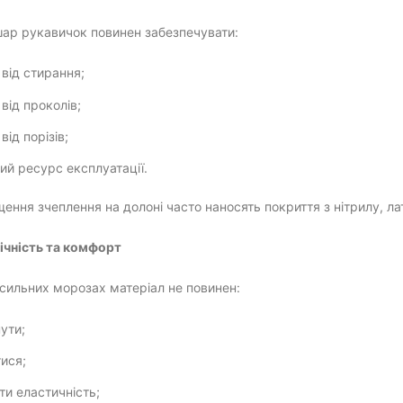
шар рукавичок повинен забезпечувати:
 від стирання;
від проколів;
від порізів;
ий ресурс експлуатації.
ення зчеплення на долоні часто наносять покриття з нітрилу, ла
ічність та комфорт
 сильних морозах матеріал не повинен:
ути;
тися;
ти еластичність;