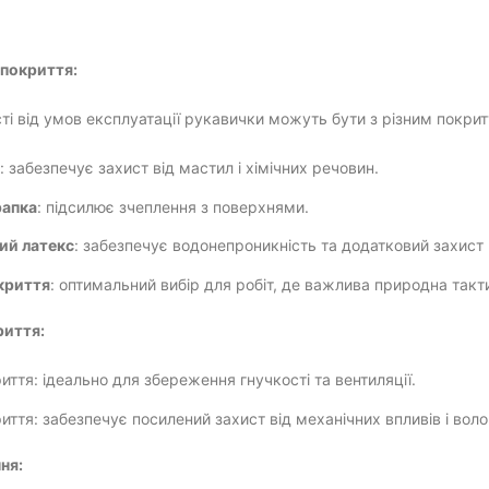
покриття:
ті від умов експлуатації рукавички можуть бути з різним покрит
: забезпечує захист від мастил і хімічних речовин.
рапка
: підсилює зчеплення з поверхнями.
ий латекс
: забезпечує водонепроникність та додатковий захист
криття
: оптимальний вибір для робіт, де важлива природна такти
риття:
иття: ідеально для збереження гнучкості та вентиляції.
иття: забезпечує посилений захист від механічних впливів і воло
ня: