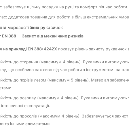
с: забезпечує щільну посадку на руці та комфорт під час роботи.
лас: додаткова товщина для роботи в більш екстремальних умов
ція морозостійких рукавичок
т EN 388 — Захист від механічних ризиків
ня
на прикладі EN 388: 4242X
показує рівень захисту рукавичок 
йкість до стирання (максимум 4 рівень). Рукавички витримують
алу, що особливо важливо під час роботи з інструментом, ванта
йкість до порізів лезом (максимум 5 рівень). Матеріал забезпеч
етами.
йкість до розриву (максимум 4 рівень). Рукавички витримують 
 інтенсивної експлуатації.
йкість до проколів (максимум 4 рівень). Забезпечується захист
и та іншими елементами.