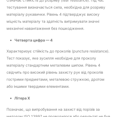
Означає стійкість до розриву (tear resistance). Під час
тестування визначається сила, необхідна для розриву
матеріалу рукавички. Рівень 4 підтверджує високу
міцність матеріалу та здатність витримувати значні
механічні навантаження без пошкодження.
Четверта цифра — 4
Характеризує стійкість до проколів (puncture resistance).
Тест показує, яке зусилля необхідне для проколу
матеріалу стандартним металевим шипом. Рівень 4
свідчить про високий рівень захисту рук від проколів
гострими предметами, металевою стружкою, дротом
або іншими твердими елементами.
Літера X
Позначає, що випробування на захист від порізів за
методом ISO 13997 не проводилося або результат не був