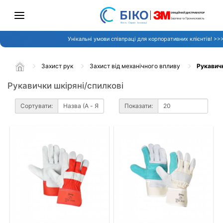
Унікальні умови співпраці для корпоративних клієнтів! >>
Захист рук
Захист від механічного впливу
Рукавичк
Рукавички шкіряні/спилкові
Сортувати:
Показати: