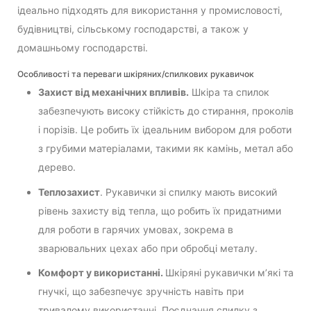
ідеально підходять для використання у промисловості,
будівництві, сільському господарстві, а також у
домашньому господарстві.
Особливості та переваги шкіряних/спилкових рукавичок
Захист від механічних впливів.
Шкіра та спилок
забезпечують високу стійкість до стирання, проколів
і порізів. Це робить їх ідеальним вибором для роботи
з грубими матеріалами, такими як камінь, метал або
дерево.
Теплозахист
. Рукавички зі спилку мають високий
рівень захисту від тепла, що робить їх придатними
для роботи в гарячих умовах, зокрема в
зварювальних цехах або при обробці металу.
Комфорт у використанні.
Шкіряні рукавички м’які та
гнучкі, що забезпечує зручність навіть при
тривалому використанні. Поєднання спилку з