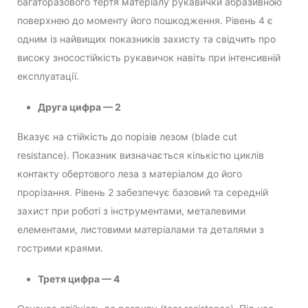
багаторазового тертя матеріалу рукавички абразивною
поверхнею до моменту його пошкодження. Рівень 4 є
одним із найвищих показників захисту та свідчить про
високу зносостійкість рукавичок навіть при інтенсивній
експлуатації.
Друга цифра — 2
Вказує на стійкість до порізів лезом (blade cut
resistance). Показник визначається кількістю циклів
контакту обертового леза з матеріалом до його
прорізання. Рівень 2 забезпечує базовий та середній
захист при роботі з інструментами, металевими
елементами, листовими матеріалами та деталями з
гострими краями.
Третя цифра — 4