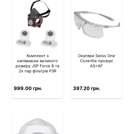
Комплект з
Окуляри Swiss One
напівмаски великого
Coverlite прозорі
розміру JSP Force 8 та
AS+AF
2х пар фільтрів P3R
999.00 грн.
397.20 грн.