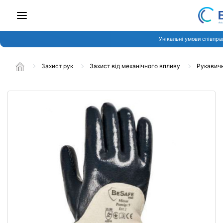
Унікальні умови співпра
Захист рук
Захист від механічного впливу
Рукавичк