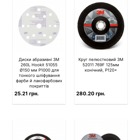
Диски абразивні 3M
Круг пелюстковий 3M
260L Hookit 51055
52011 769F 125мм
Ø150 мм P1000 для
конічний, P120+
тонкого шліфування
фарби й лакофарбових
покриттів
25.21 грн.
280.20 грн.