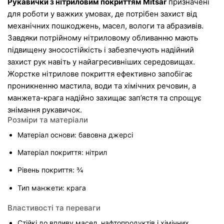
Рукавички з нітриловим покриттям Mitsar
 призначені 
для роботи у важких умовах, де потрібен захист від 
механічних пошкоджень, масел, вологи та абразивів. 
Завдяки потрійному нітриловому обливанню мають 
підвищену зносостійкість і забезпечують надійний 
захист рук навіть у найагресивніших середовищах.
Жорстке нітрилове покриття ефективно запобігає 
проникненню мастила, води та хімічних речовин, а 
манжета-крага надійно захищає зап’ястя та спрощує 
знімання рукавичок.
Розміри та матеріали
Матеріал основи: бавовна джерсі
Матеріал покриття: нітрил
Рівень покриття: ¾
Тип манжети: крага
Властивості та переваги
Стійкі до впливу масел, нафтопродуктів і хімічних 