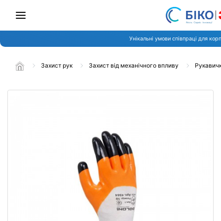
Унікальні умови співпраці для кор
Захист рук
Захист від механічного впливу
Рукавичк